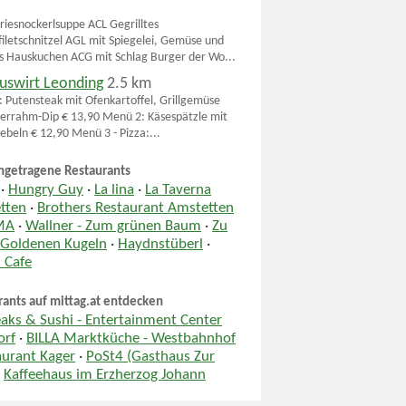
riesnockerlsuppe ACL Gegrilltes
iletschnitzel AGL mit Spiegelei, Gemüse und
Hauskuchen ACG mit Schlag Burger der Wo...
uswirt Leonding
2.5 km
 Putensteak mit Ofenkartoffel, Grillgemüse
errahm-Dip € 13,90 Menü 2: Käsespätzle mit
ebeln € 12,90 Menü 3 - Pizza:...
ngetragene Restaurants
·
Hungry Guy
·
La lina
·
La Taverna
tten
·
Brothers Restaurant Amstetten
MA
·
Wallner - Zum grünen Baum
·
Zu
 Goldenen Kugeln
·
Haydnstüberl
·
 Cafe
rants auf mittag.at entdecken
aks & Sushi - Entertainment Center
orf
·
BILLA Marktküche - Westbahnhof
aurant Kager
·
PoSt4 (Gasthaus Zur
·
Kaffeehaus im Erzherzog Johann