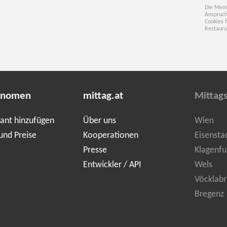
Die Menü
Anspruch
Cookies 
Restaura
onomen
mittag.at
Mittag
ant hinzufügen
Über uns
Wien
und Preise
Kooperationen
Eisensta
Presse
Klagenfu
Entwickler / API
Wels
Vöcklabr
Bregenz