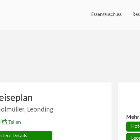
Essenszuschuss
Res
eiseplan
olmüller, Leonding
Mehr 
Teilen
Hot
itere Details
Leo