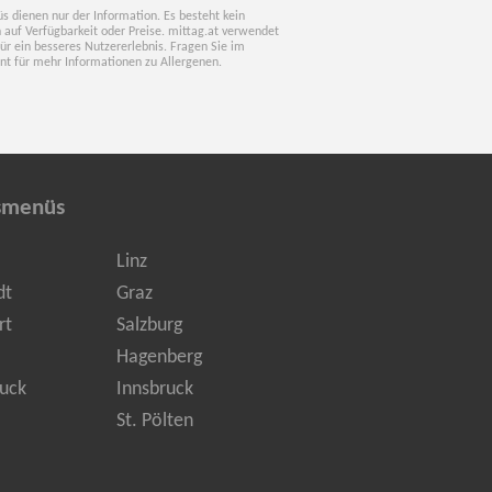
s dienen nur der Information. Es besteht kein
 auf Verfügbarkeit oder Preise. mittag.at verwendet
für ein besseres Nutzererlebnis. Fragen Sie im
nt für mehr Informationen zu Allergenen.
smenüs
Linz
dt
Graz
rt
Salzburg
Hagenberg
uck
Innsbruck
St. Pölten