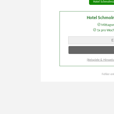
Hotel Schmolmül
Hotel Schmol
Mittagsm
1x pro Woc
(Beispiele & Hinweis
Fehler en