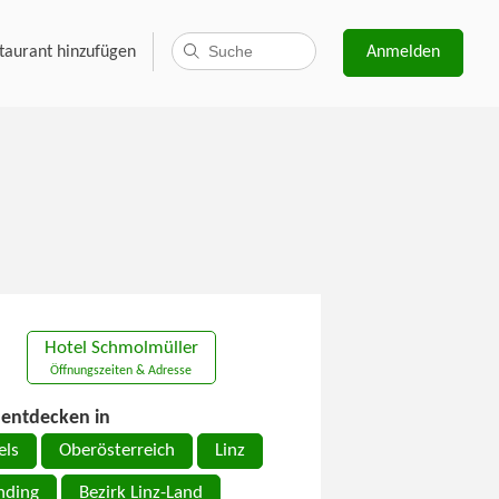
taurant hinzufügen
Anmelden
Hotel Schmolmüller
Öffnungszeiten & Adresse
entdecken in
els
Oberösterreich
Linz
nding
Bezirk Linz-Land