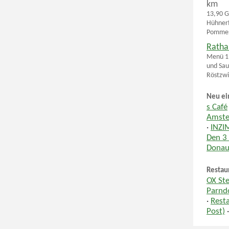
km
13,90 G
Hühnerf
Pommes 
Ratha
Menü 1:
und Sau
Röstzwi
Neu ei
s Café
Amste
·
INZI
Den 3
Donau
Restau
OX Ste
Parnd
·
Rest
Post)