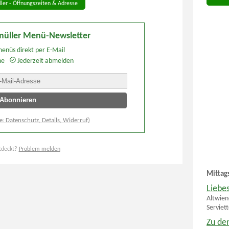
ler - Öffnungszeiten & Adresse
müller Menü-Newsletter
enüs direkt per E-Mail
he
Jederzeit abmelden
e: Datenschutz, Details, Widerruf)
tdeckt?
Problem melden
Mittag
Liebe
Altwien
Serviet
Zu den