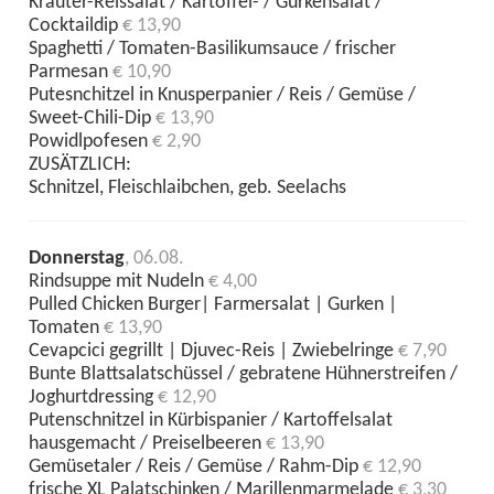
Kräuter-Reissalat / Kartoffel- / Gurkensalat /
Cocktaildip
€ 13,90
Spaghetti / Tomaten-Basilikumsauce / frischer
Parmesan
€ 10,90
Putesnchitzel in Knusperpanier / Reis / Gemüse /
Sweet-Chili-Dip
€ 13,90
Powidlpofesen
€ 2,90
ZUSÄTZLICH:
Schnitzel, Fleischlaibchen, geb. Seelachs
Donnerstag
, 06.08.
Rindsuppe mit Nudeln
€ 4,00
Pulled Chicken Burger| Farmersalat | Gurken |
Tomaten
€ 13,90
Cevapcici gegrillt | Djuvec-Reis | Zwiebelringe
€ 7,90
Bunte Blattsalatschüssel / gebratene Hühnerstreifen /
Joghurtdressing
€ 12,90
Putenschnitzel in Kürbispanier / Kartoffelsalat
hausgemacht / Preiselbeeren
€ 13,90
Gemüsetaler / Reis / Gemüse / Rahm-Dip
€ 12,90
frische XL Palatschinken / Marillenmarmelade
€ 3,30