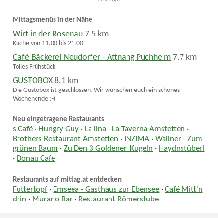
Mittagsmenüs in der Nähe
Wirt in der Rosenau
7.5 km
Küche von 11.00 bis 21.00
Café Bäckerei Neudorfer - Attnang Puchheim
7.7 km
Tolles Frühstück
GUSTOBOX
8.1 km
Die Gustobox ist geschlossen. Wir wünschen euch ein schönes
Wochenende :-)
Neu eingetragene Restaurants
s Café
·
Hungry Guy
·
La lina
·
La Taverna Amstetten
·
Brothers Restaurant Amstetten
·
INZIMA
·
Wallner - Zum
grünen Baum
·
Zu Den 3 Goldenen Kugeln
·
Haydnstüberl
·
Donau Cafe
Restaurants auf mittag.at entdecken
Futtertopf
·
Emseea - Gasthaus zur Ebensee
·
Café Mitt'n
drin
·
Murano Bar
·
Restaurant Römerstube