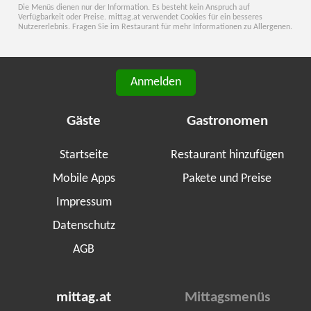
Die Menüs dienen nur der Information. Es besteht kein Anspruch auf
Verfügbarkeit oder Preise. mittag.at verwendet Cookies für ein besseres
Nutzererlebnis. Fragen Sie im Restaurant für mehr Informationen zu Allergenen.
Anmelden
Gäste
Gastronomen
Startseite
Restaurant hinzufügen
Mobile Apps
Pakete und Preise
Impressum
Datenschutz
AGB
mittag.at
Mittagsmenüs