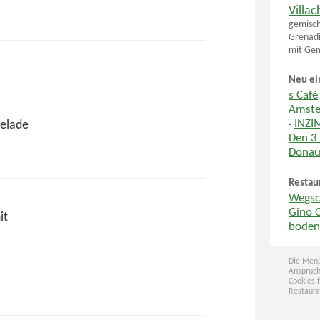
Villa
gemisch
Grenadi
mit Ge
Neu ei
s Café
Amste
·
INZI
melade
Den 3
Donau
Restau
Wegsch
Gino 
it
boden
Die Menü
Anspruch
Cookies 
Restaura