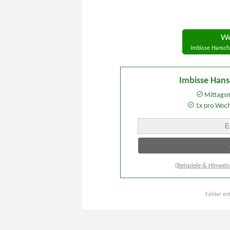
We
Imbisse Hansch
Imbisse Han
Mittagsm
1x pro Woc
(Beispiele & Hinweis
Fehler en