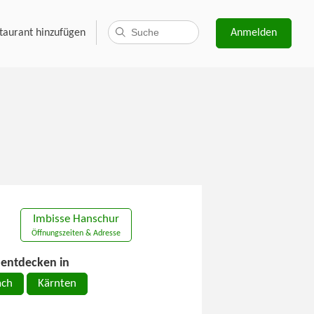
taurant hinzufügen
Anmelden
Imbisse Hanschur
Öffnungszeiten & Adresse
entdecken in
ach
Kärnten