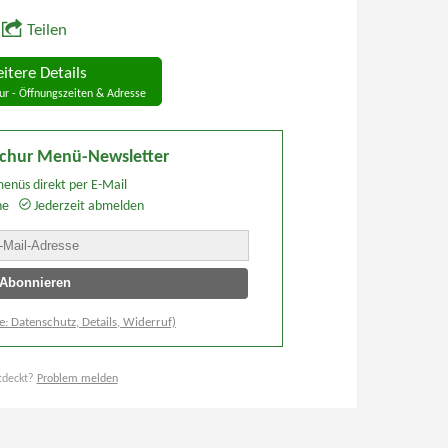
Teilen
itere Details
ur - Öffnungszeiten & Adresse
schur Menü-Newsletter
enüs direkt per E-Mail
he
Jederzeit abmelden
e: Datenschutz, Details, Widerruf)
tdeckt?
Problem melden