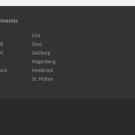
smenüs
Linz
dt
Graz
rt
Salzburg
Hagenberg
uck
Innsbruck
St. Pölten