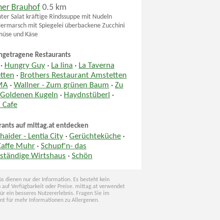
cher Brauhof
0.5 km
ter Salat kräftige Rindssuppe mit Nudeln
ermarsch mit Spiegelei überbackene Zucchini
müse und Käse
ngetragene Restaurants
·
Hungry Guy
·
La lina
·
La Taverna
tten
·
Brothers Restaurant Amstetten
MA
·
Wallner - Zum grünen Baum
·
Zu
 Goldenen Kugeln
·
Haydnstüberl
·
 Cafe
rants auf mittag.at entdecken
aider - Lentia City
·
Gerüchteküche
·
Caffe Muhr
·
Schupf'n- das
ständige Wirtshaus
·
Schön
s dienen nur der Information. Es besteht kein
 auf Verfügbarkeit oder Preise. mittag.at verwendet
für ein besseres Nutzererlebnis. Fragen Sie im
nt für mehr Informationen zu Allergenen.