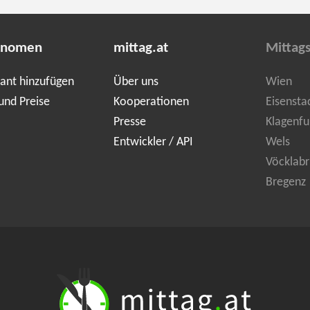
onomen
mittag.at
Mittag
ant hinzufügen
Über uns
Wien
und Preise
Kooperationen
Eisensta
Presse
Klagenfu
Entwickler / API
Wels
Vöcklabr
Bregenz