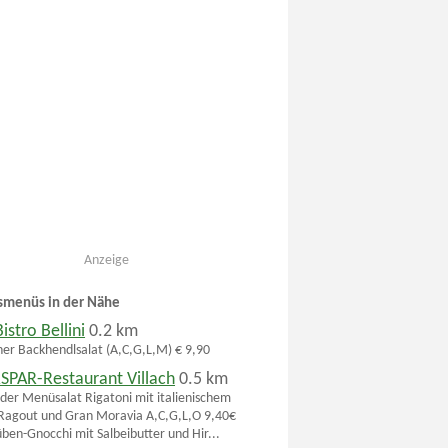
Anzeige
smenüs in der Nähe
istro Bellini
0.2 km
cher Backhendlsalat (A,C,G,L,M) € 9,90
SPAR-Restaurant Villach
0.5 km
der Menüsalat Rigatoni mit italienischem
Ragout und Gran Moravia A,C,G,L,O 9,40€
ben-Gnocchi mit Salbeibutter und Hir...