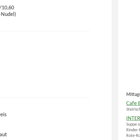
/10,60
l-Nudel)
Mittag
Cafe B
Steiris
eis
INTER
Suppe o
Rinder-
aut
Rote-Rü