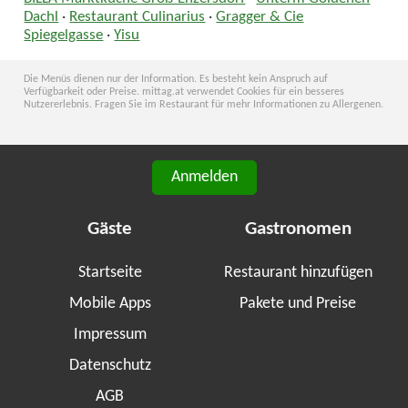
Dachl
·
Restaurant Culinarius
·
Gragger & Cie
Spiegelgasse
·
Yisu
Die Menüs dienen nur der Information. Es besteht kein Anspruch auf
Verfügbarkeit oder Preise. mittag.at verwendet Cookies für ein besseres
Nutzererlebnis. Fragen Sie im Restaurant für mehr Informationen zu Allergenen.
Anmelden
Gäste
Gastronomen
Startseite
Restaurant hinzufügen
Mobile Apps
Pakete und Preise
Impressum
Datenschutz
AGB