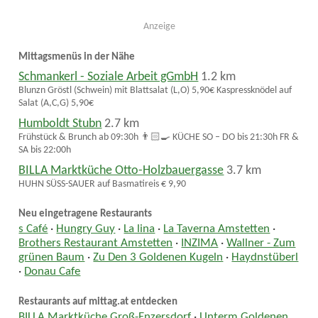
Anzeige
Mittagsmenüs in der Nähe
Schmankerl - Soziale Arbeit gGmbH
1.2 km
Blunzn Gröstl (Schwein) mit Blattsalat (L,O) 5,90€ Kaspressknödel auf
Salat (A,C,G) 5,90€
Humboldt Stubn
2.7 km
Frühstück & Brunch ab 09:30h 👨🏻‍🍳 KÜCHE SO – DO bis 21:30h FR &
SA bis 22:00h
BILLA Marktküche Otto-Holzbauergasse
3.7 km
HUHN SÜSS-SAUER auf Basmatireis € 9,90
Neu eingetragene Restaurants
s Café
·
Hungry Guy
·
La lina
·
La Taverna Amstetten
·
Brothers Restaurant Amstetten
·
INZIMA
·
Wallner - Zum
grünen Baum
·
Zu Den 3 Goldenen Kugeln
·
Haydnstüberl
·
Donau Cafe
Restaurants auf mittag.at entdecken
BILLA Marktküche Groß-Enzersdorf
·
Unterm Goldenen