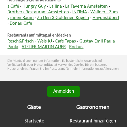
Neu eingetragene Restaurants
s Café
·
Hungry Guy
·
La lina
·
La Taverna Amstetten
·
Brothers Restaurant Amstetten
·
INZIMA
·
Wallner - Zum
grünen Baum
·
Zu Den 3 Goldenen Kugeln
·
Haydnstüberl
·
Donau Cafe
Restaurants auf mittag.at entdecken
Resch&Frisch - Wels KJ
·
Cafe Tapas
·
Gustav Emil Paula
Paula
·
ATELIER MARTIN AUER
·
Rochus
Die Menüs dienen nur der Information. Es besteht kein Anspruch auf
Verfügbarkeit oder Preise. mittag.at verwendet Cookies für ein besseres
Nutzererlebnis. Fragen Sie im Restaurant für mehr Informationen zu Allergenen.
Anmelden
Gäste
Gastronomen
Startseite
Restaurant hinzufügen