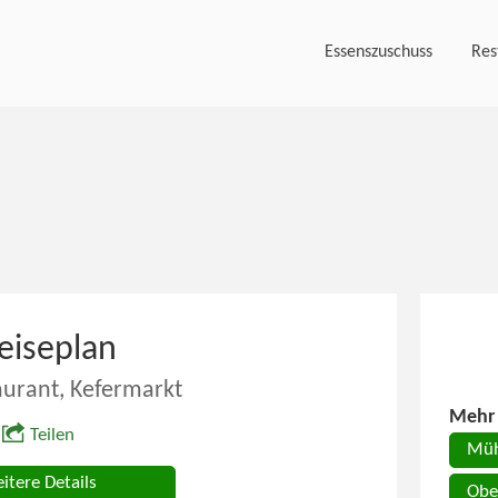
Essenszuschuss
Res
eiseplan
aurant, Kefermarkt
Mehr 
Teilen
Müh
itere Details
Obe