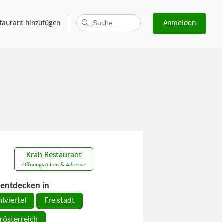
taurant hinzufügen
Anmelden
Krah Restaurant
Öffnungszeiten & Adresse
entdecken in
lviertel
Freistadt
rösterreich