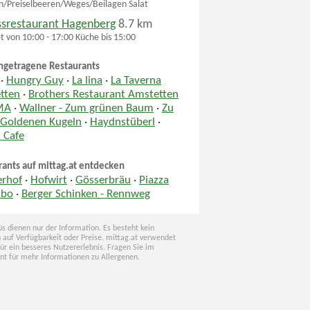
n/Preiselbeeren/Weges/Beilagen Salat
ssrestaurant Hagenberg
8.7 km
t von 10:00 - 17:00 Küche bis 15:00
ngetragene Restaurants
·
Hungry Guy
·
La lina
·
La Taverna
tten
·
Brothers Restaurant Amstetten
MA
·
Wallner - Zum grünen Baum
·
Zu
 Goldenen Kugeln
·
Haydnstüberl
·
 Cafe
rants auf mittag.at entdecken
erhof
·
Hofwirt
·
Gösserbräu
·
Piazza
mbo
·
Berger Schinken - Rennweg
s dienen nur der Information. Es besteht kein
 auf Verfügbarkeit oder Preise. mittag.at verwendet
für ein besseres Nutzererlebnis. Fragen Sie im
nt für mehr Informationen zu Allergenen.