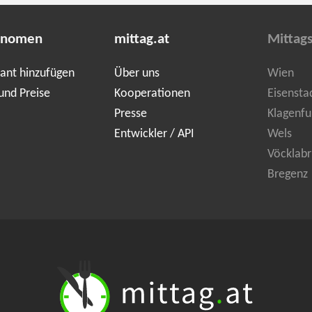
onomen
mittag.at
Mittag
ant hinzufügen
Über uns
Wien
und Preise
Kooperationen
Eisensta
Presse
Klagenfu
Entwickler / API
Wels
Vöcklabr
Bregenz