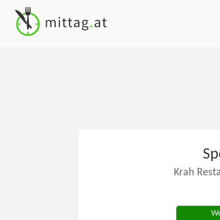
Sp
Krah Rest
We