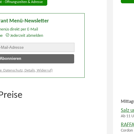
t - Öffnungszeiten & Adresse
rant Menü-Newsletter
enüs direkt per E-Mail
he
Jederzeit abmelden
e: Datenschutz, Details, Widerruf)
Preise
Mittag
Salz u
Ab 11 U
RAFFA
Cordon 