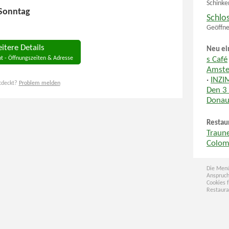
Schinke
 Sonntag
Schlo
Geöffne
itere Details
Neu ei
t - Öffnungszeiten & Adresse
s Café
Amste
·
INZI
tdeckt?
Problem melden
Den 3
Donau
Restau
Traun
Colo
Die Menü
Anspruch
Cookies 
Restaura