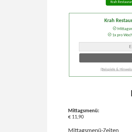
Krah Restauran
Krah Restau
Mittagsm
1x pro Woc
(Beispiele & Hinweis
Mittagsmenü:
€ 11,90
Mittagsmenü-Zeiten