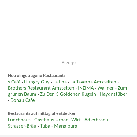
Anzeige
Neu eingetragene Restaurants
s Café
·
Hungry Guy
·
La lina
·
La Taverna Amstetten
·
Brothers Restaurant Amstetten
·
INZIMA
·
Wallner - Zum
grünen Baum
·
Zu Den 3 Goldenen Kugeln
·
Haydnstüberl
·
Donau Cafe
Restaurants auf mittag.at entdecken
Lunchhaus
·
Gasthaus Urbani-Wirt
·
Adlerbraeu
·
Strasser-Bräu
·
Tuba - Manglburg