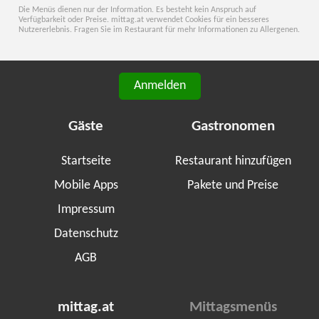
Die Menüs dienen nur der Information. Es besteht kein Anspruch auf
Verfügbarkeit oder Preise. mittag.at verwendet Cookies für ein besseres
Nutzererlebnis. Fragen Sie im Restaurant für mehr Informationen zu Allergenen.
Anmelden
Gäste
Gastronomen
Startseite
Restaurant hinzufügen
Mobile Apps
Pakete und Preise
Impressum
Datenschutz
AGB
mittag.at
Mittagsmenüs