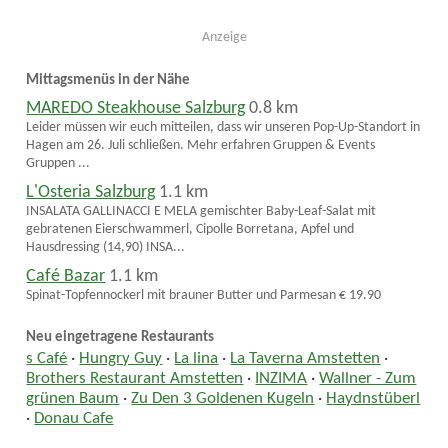
Anzeige
Mittagsmenüs in der Nähe
MAREDO Steakhouse Salzburg
0.8 km
Leider müssen wir euch mitteilen, dass wir unseren Pop-Up-Standort in
Hagen am 26. Juli schließen. Mehr erfahren Gruppen & Events
Gruppen ...
L'Osteria Salzburg
1.1 km
INSALATA GALLINACCI E MELA gemischter Baby-Leaf-Salat mit
gebratenen Eierschwammerl, Cipolle Borretana, Apfel und
Hausdressing (14,90) INSA...
Café Bazar
1.1 km
Spinat-Topfennockerl mit brauner Butter und Parmesan € 19.90
Neu eingetragene Restaurants
s Café
·
Hungry Guy
·
La lina
·
La Taverna Amstetten
·
Brothers Restaurant Amstetten
·
INZIMA
·
Wallner - Zum
grünen Baum
·
Zu Den 3 Goldenen Kugeln
·
Haydnstüberl
·
Donau Cafe