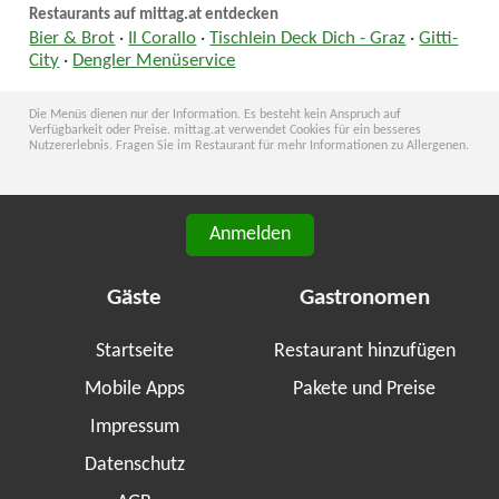
Restaurants auf mittag.at entdecken
Bier & Brot
·
Il Corallo
·
Tischlein Deck Dich - Graz
·
Gitti-
City
·
Dengler Menüservice
Die Menüs dienen nur der Information. Es besteht kein Anspruch auf
Verfügbarkeit oder Preise. mittag.at verwendet Cookies für ein besseres
Nutzererlebnis. Fragen Sie im Restaurant für mehr Informationen zu Allergenen.
Anmelden
Gäste
Gastronomen
Startseite
Restaurant hinzufügen
Mobile Apps
Pakete und Preise
Impressum
Datenschutz