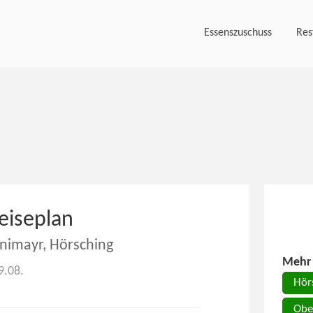
Essenszuschuss
Res
eiseplan
inimayr, Hörsching
Mehr 
09.08.
Hör
Obe