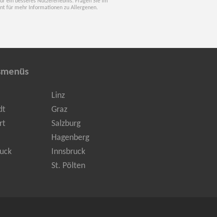
für ein besseres Nutzererlebnis. Fragen Sie im
nt für mehr Informationen zu Allergenen.
smenüs
Linz
dt
Graz
rt
Salzburg
Hagenberg
uck
Innsbruck
St. Pölten