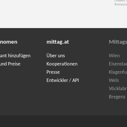
Cookies 
Restaura
onomen
mittag.at
Mittag
ant hinzufügen
Über uns
Wien
und Preise
Kooperationen
Eisensta
Presse
Klagenfu
Entwickler / API
Wels
Vöcklabr
Bregenz