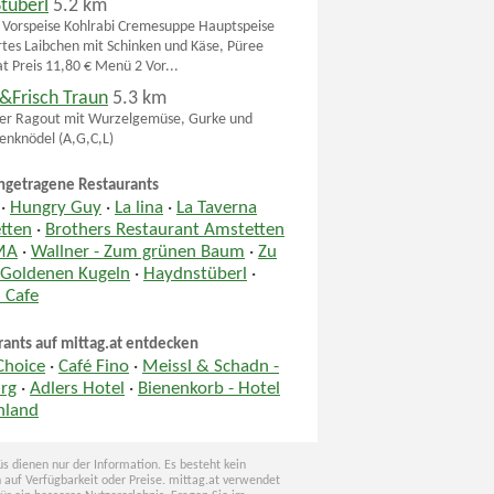
Stüberl
5.2 km
Vorspeise Kohlrabi Cremesuppe Hauptspeise
rtes Laibchen mit Schinken und Käse, Püree
at Preis 11,80 € Menü 2 Vor...
&Frisch Traun
5.3 km
er Ragout mit Wurzelgemüse, Gurke und
tenknödel (A,G,C,L)
ngetragene Restaurants
·
Hungry Guy
·
La lina
·
La Taverna
tten
·
Brothers Restaurant Amstetten
MA
·
Wallner - Zum grünen Baum
·
Zu
 Goldenen Kugeln
·
Haydnstüberl
·
 Cafe
rants auf mittag.at entdecken
Choice
·
Café Fino
·
Meissl & Schadn -
urg
·
Adlers Hotel
·
Bienenkorb - Hotel
nland
s dienen nur der Information. Es besteht kein
 auf Verfügbarkeit oder Preise. mittag.at verwendet