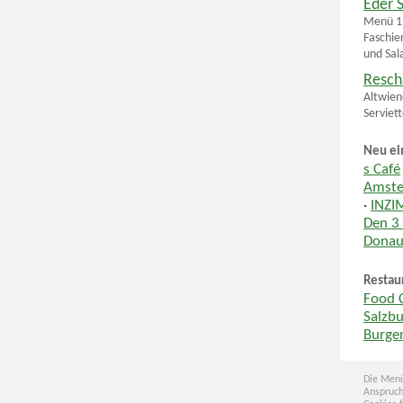
Eder 
Menü 1 
Faschie
und Sal
Resch
Altwien
Serviet
Neu ei
s Café
Amste
·
INZI
Den 3
Donau
Restau
Food 
Salzb
Burge
Die Menü
Anspruch