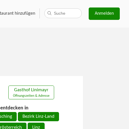
taurant hinzufügen
Anmelden
Gasthof Linimayr
Öffnungszeiten & Adresse
entdecken in
sching
Bezirk Linz-Land
rösterreich
Linz