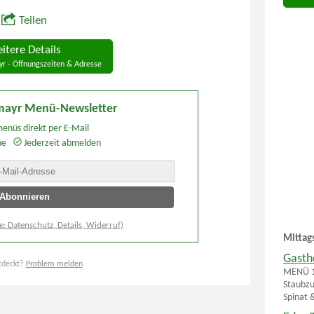
Teilen
itere Details
yr - Öffnungszeiten & Adresse
imayr Menü-Newsletter
enüs direkt per E-Mail
he
Jederzeit abmelden
e: Datenschutz, Details, Widerruf)
Mittag
Gasth
tdeckt?
Problem melden
MENÜ 1
Staubzu
Spinat 