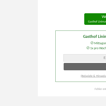
We
Gasthof Linima
Gasthof Lin
Mittagsm
1x pro Woc
(Beispiele & Hinweis
Fehler en