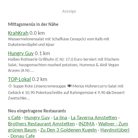
Anzeige
Mittagsmenüs in der Nähe
KrahKrah
0.0 km
Wassermelonensalat mit Schafkäse Cevapcici vom Kalb mit
Dukatenerdäpfel und Ajvar
Hungry Guy
0.1 km
Halbes Rotisserie Grillhuhn (C N): 17,0 Euro Serviert mit frischem
Salat, hausgemachten mashed potatoes, Hummus & Aioli Vegan
Arayes (A N):...
TOP-Lokal
0.2 km
🍲 Suppe Rote Linsencremesuppe 🍽️ Menüs Hühnercurry-Salat mit
Gebäck € 10,90 Polentaschnitte auf Rahmgemüse € 9,90 🍰 Dessert
Zwetschke...
Neu eingetragene Restaurants
s Café
·
Hungry Guy
·
La lina
·
La Taverna Amstetten
·
Brothers Restaurant Amstetten
·
INZIMA
·
Wallner - Zum
grünen Baum
·
Zu Den 3 Goldenen Kugeln
·
Haydnstüberl
·
Donau Cafe