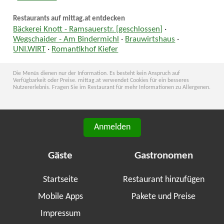
Restaurants auf mittag.at entdecken
Bäckerei Knott - Ramsauerstr. [geschlossen]
·
Wegschaider - Am Bindermichl
·
Brauwirtshaus
·
UNI.WIRT
·
Romantikhof Kiefer
Die Menüs dienen nur der Information. Es besteht kein Anspruch auf
Verfügbarkeit oder Preise. mittag.at verwendet Cookies für ein besseres
Nutzererlebnis. Fragen Sie im Restaurant für mehr Informationen zu Allergenen.
Anmelden
Gäste
Gastronomen
Startseite
Restaurant hinzufügen
Mobile Apps
Pakete und Preise
Impressum