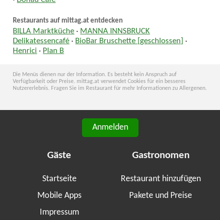
Restaurants auf mittag.at entdecken
BILLA Marktküche
·
MANNA INNSBRUCK
Delikatessencafé
·
BioBar Bruschette [geschlossen]
·
Henrici
·
Plan B
Die Menüs dienen nur der Information. Es besteht kein Anspruch auf
Verfügbarkeit oder Preise. mittag.at verwendet Cookies für ein besseres
Nutzererlebnis. Fragen Sie im Restaurant für mehr Informationen zu Allergenen.
Anmelden
Gäste
Gastronomen
Startseite
Restaurant hinzufügen
Mobile Apps
Pakete und Preise
Impressum