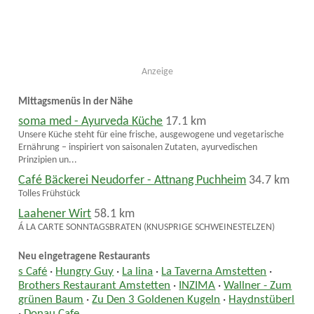
Anzeige
Mittagsmenüs in der Nähe
soma med - Ayurveda Küche
17.1 km
Unsere Küche steht für eine frische, ausgewogene und vegetarische
Ernährung – inspiriert von saisonalen Zutaten, ayurvedischen
Prinzipien un...
Café Bäckerei Neudorfer - Attnang Puchheim
34.7 km
Tolles Frühstück
Laahener Wirt
58.1 km
Á LA CARTE SONNTAGSBRATEN (KNUSPRIGE SCHWEINESTELZEN)
Neu eingetragene Restaurants
s Café
·
Hungry Guy
·
La lina
·
La Taverna Amstetten
·
Brothers Restaurant Amstetten
·
INZIMA
·
Wallner - Zum
grünen Baum
·
Zu Den 3 Goldenen Kugeln
·
Haydnstüberl
·
Donau Cafe