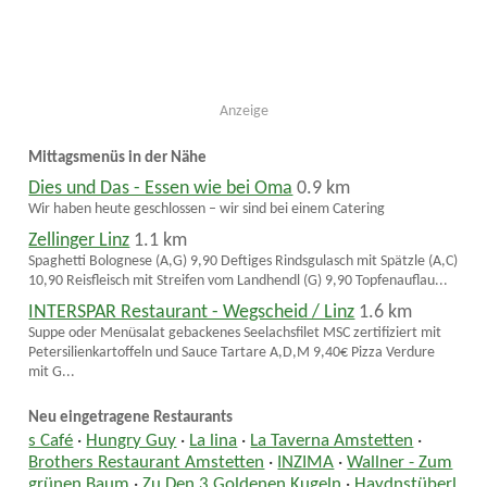
Anzeige
Mittagsmenüs in der Nähe
Dies und Das - Essen wie bei Oma
0.9 km
Wir haben heute geschlossen – wir sind bei einem Catering
Zellinger Linz
1.1 km
Spaghetti Bolognese (A,G) 9,90 Deftiges Rindsgulasch mit Spätzle (A,C)
10,90 Reisfleisch mit Streifen vom Landhendl (G) 9,90 Topfenauflau...
INTERSPAR Restaurant - Wegscheid / Linz
1.6 km
Suppe oder Menüsalat gebackenes Seelachsfilet MSC zertifiziert mit
Petersilienkartoffeln und Sauce Tartare A,D,M 9,40€ Pizza Verdure
mit G...
Neu eingetragene Restaurants
s Café
·
Hungry Guy
·
La lina
·
La Taverna Amstetten
·
Brothers Restaurant Amstetten
·
INZIMA
·
Wallner - Zum
grünen Baum
·
Zu Den 3 Goldenen Kugeln
·
Haydnstüberl