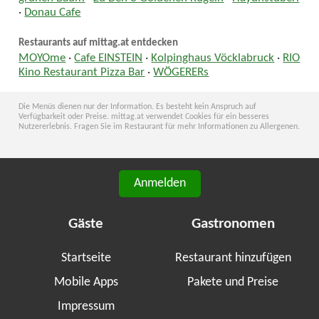
·
Donau Cafe
Restaurants auf mittag.at entdecken
MOYOme
·
Cafe EINSTEIN
·
Kolpinghaus Vöcklabruck
·
RIO
Kino Restaurant Pizza Bar
·
WÖGERERs
Die Menüs dienen nur der Information. Es besteht kein Anspruch auf
Verfügbarkeit oder Preise. mittag.at verwendet Cookies für ein besseres
Nutzererlebnis. Fragen Sie im Restaurant für mehr Informationen zu Allergenen.
Anmelden
Gäste
Gastronomen
Startseite
Restaurant hinzufügen
Mobile Apps
Pakete und Preise
Impressum