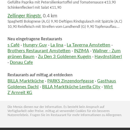
Gefüllte Paprika mit Petersilienkartoffel und Tomatensauce €13,90
Schinkenfleckerl mit Salat €11,90
Zellinger Ringstr.
0.4 km
Spaghetti Bolognese (A,G) 9,90 Deftiges Rindsgulasch mit Spätzle (A,C)
10,90 Reisfleisch mit Streifen vom Landhendl (G) 9,90 Topfenauflau...
Neu eingetragene Restaurants
s Café
·
Hungry Guy
·
La lina
·
La Taverna Amstetten
·
Brothers Restaurant Amstetten
·
INZIMA
·
Wallner - Zum
grünen Baum
·
Zu Den 3 Goldenen Kugeln
·
Haydnstüberl
·
Donau Cafe
Restaurants auf mittag.at entdecken
BILLA Marktküche
·
PARKS Zinzendorfgasse
·
Gasthaus
Goldenes Dachl
·
BILLA Marktküche Lentia City
·
Wirt
Z`Arnreit KG
Die Menüs dienen nur der Information. Es besteht kein Anspruch auf
Verfügbarkeit oder Preise. mittag.at verwendet Cookies für ein besseres
Nutzererlebnis. Fragen Sie im Restaurant für mehr Informationen zu Allergenen.