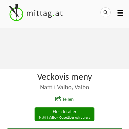
Veckovis meny
Natti i Valbo, Valbo
Teilen
Fler detaljer
Natti i Valbo - Öppettider och adress