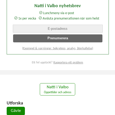
Natti i Valbo nyhetsbrev
Lunchmeny via e-post
1x per vecka
Avsluta prenumerationen när som helst
(Exempel & varningar: Sekretess, analys, återkallelse)
Ett fel upptäckt?
Rapportera ett problem
Natti i Valbo
Öppettider och adress
Utforska
Gävle