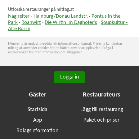
Utforska restauranger på mittag.at
Naglreiter - Hainburg/Donau Landstr.
·
Pontus in the
Park
·
Roanwirt
·
Die Wirtin im Daghofer's
·
Soupkultur -
Alte Börse
Menyerna är endast avsedda för informationsändamål. Priserna kan ändras.
mittag.at använder cookies för en bättre användarupplevelse. Fråga i
restaurangen för mer information om allergener.
Logga in
Gäster
Restaurateurs
Startsida
Lägg till restaurang
App
Paket och priser
Bolagsinformation