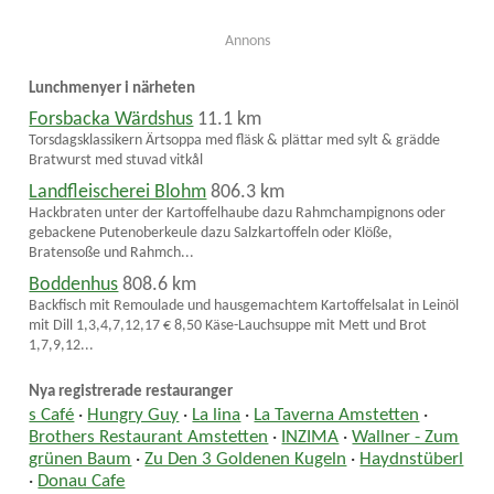
Annons
Lunchmenyer i närheten
Forsbacka Wärdshus
11.1 km
Torsdagsklassikern Ärtsoppa med fläsk & plättar med sylt & grädde
Bratwurst med stuvad vitkål
Landfleischerei Blohm
806.3 km
Hackbraten unter der Kartoffelhaube dazu Rahmchampignons oder
gebackene Putenoberkeule dazu Salzkartoffeln oder Klöße,
Bratensoße und Rahmch...
Boddenhus
808.6 km
Backfisch mit Remoulade und hausgemachtem Kartoffelsalat in Leinöl
mit Dill 1,3,4,7,12,17 € 8,50 Käse-Lauchsuppe mit Mett und Brot
1,7,9,12...
Nya registrerade restauranger
s Café
·
Hungry Guy
·
La lina
·
La Taverna Amstetten
·
Brothers Restaurant Amstetten
·
INZIMA
·
Wallner - Zum
grünen Baum
·
Zu Den 3 Goldenen Kugeln
·
Haydnstüberl
·
Donau Cafe