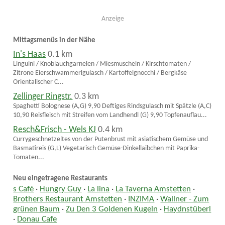
Anzeige
Mittagsmenüs in der Nähe
In's Haas
0.1 km
Linguini / Knoblauchgarnelen / Miesmuscheln / Kirschtomaten /
Zitrone Eierschwammerlgulasch / Kartoffelgnocchi / Bergkäse
Orientalischer C...
Zellinger Ringstr.
0.3 km
Spaghetti Bolognese (A,G) 9,90 Deftiges Rindsgulasch mit Spätzle (A,C)
10,90 Reisfleisch mit Streifen vom Landhendl (G) 9,90 Topfenauflau...
Resch&Frisch - Wels KJ
0.4 km
Currygeschnetzeltes von der Putenbrust mit asiatischem Gemüse und
Basmatireis (G,L) Vegetarisch Gemüse-Dinkellaibchen mit Paprika-
Tomaten...
Neu eingetragene Restaurants
s Café
·
Hungry Guy
·
La lina
·
La Taverna Amstetten
·
Brothers Restaurant Amstetten
·
INZIMA
·
Wallner - Zum
grünen Baum
·
Zu Den 3 Goldenen Kugeln
·
Haydnstüberl
·
Donau Cafe