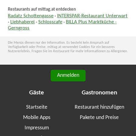
Restaurants auf mittag.at entdecken
Radatz Schottengasse
·
INTERSPAR-Restaurant Unterwart
·
Liebhaberei
·
Schlosscafe
·
BILLA Plus Marktküche -
Gerngross
Die Menüs dienen nur der Information. Es besteht kein Anspruch auf
Verfügbarkeit oder Preise. mittag.at verwendet Cookies für ein besseres
Nutzererlebnis. Fragen Sie im Restaurant für mehr Informationen zu Allergenen.
Anmelden
Gäste
Gastronomen
Startseite
Restaurant hinzufügen
Mobile Apps
Pakete und Preise
Impressum