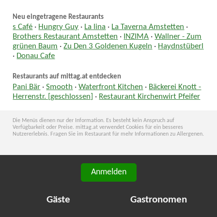
Neu eingetragene Restaurants
s Café
·
Hungry Guy
·
La lina
·
La Taverna Amstetten
·
Brothers Restaurant Amstetten
·
INZIMA
·
Wallner - Zum
grünen Baum
·
Zu Den 3 Goldenen Kugeln
·
Haydnstüberl
·
Donau Cafe
Restaurants auf mittag.at entdecken
Pani Bär
·
Smooth
·
Waterfront Kitchen
·
Bäckerei Knott -
Herrenstr. [geschlossen]
·
Restaurant Kirchenwirt Pfeifer
Die Menüs dienen nur der Information. Es besteht kein Anspruch auf
Verfügbarkeit oder Preise. mittag.at verwendet Cookies für ein besseres
Nutzererlebnis. Fragen Sie im Restaurant für mehr Informationen zu Allergenen.
Anmelden
Gäste
Gastronomen