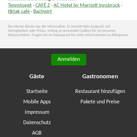
Tennstopet
·
CAFÉ Z
·
AC Hotel by Marriott Innsbruck
·
tiktak café
·
Bachwirt
Die Menüs dienen nur der Information. Es besteht kein Anspruch auf
Verfügbarkeit oder Preise. mittag.at verwendet Cookies für ein besseres
Nutzererlebnis. Fragen Sie im Restaurant für mehr Informationen zu Allergenen.
Anmelden
Gäste
Gastronomen
Startseite
Restaurant hinzufügen
Mobile Apps
Pakete und Preise
Impressum
Datenschutz
AGB