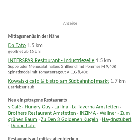
Anzeige
Mittagsmenüs in der Nähe
Da Tato
1.5 km
geöffnet ab 16 Uhr
INTERSPAR Restaurant - Industriezeile
1.5 km
Suppe oder Menüsalat halbes Grillhendl mit Pommes M 9,40€
Spinatknödel mit Tomatenragout A,C,G 8,40€
Kowalski cafe & bistro am Südbahnhofmarkt
1.7 km
Betriebsurlaub
Neu eingetragene Restaurants
s Café
·
Hungry Guy
·
La lina
·
La Taverna Amstetten
·
Brothers Restaurant Amstetten
·
INZIMA
·
Wallner - Zum
grünen Baum
·
Zu Den 3 Goldenen Kugeln
·
Haydnstüberl
·
Donau Cafe
Restaurants auf mittag.at entdecken