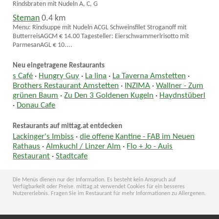
Rindsbraten mit Nudeln A, C, G
Steman
0.4 km
Menu: Rindsuppe mit Nudeln ACGL Schweinsfilet Stroganoff mit
ButterreisAGCM € 14.00 Tagesteller: Eierschwammerlrisotto mit
ParmesanAGL € 10....
Neu eingetragene Restaurants
s Café
·
Hungry Guy
·
La lina
·
La Taverna Amstetten
·
Brothers Restaurant Amstetten
·
INZIMA
·
Wallner - Zum
grünen Baum
·
Zu Den 3 Goldenen Kugeln
·
Haydnstüberl
·
Donau Cafe
Restaurants auf mittag.at entdecken
Lackinger's Imbiss
·
die offene Kantine - FAB im Neuen
Rathaus
·
Almkuchl / Linzer Alm
·
Flo + Jo - Auis
Restaurant
·
Stadtcafe
Die Menüs dienen nur der Information. Es besteht kein Anspruch auf
Verfügbarkeit oder Preise. mittag.at verwendet Cookies für ein besseres
Nutzererlebnis. Fragen Sie im Restaurant für mehr Informationen zu Allergenen.