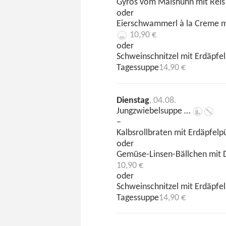
Gyros vom Maishuhn mit Reis 
oder
Eierschwammerl à la Creme m
10,90 €
oder
Schweinschnitzel mit Erdäpfe
Tagessuppe
14,90 €
Dienstag
, 04.08.
Jungzwiebelsuppe …
–
Kalbsrollbraten mit Erdäpfel
oder
Gemüse-Linsen-Bällchen mit 
10,90 €
oder
Schweinschnitzel mit Erdäpfe
Tagessuppe
14,90 €