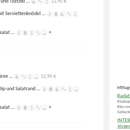
und Tzatziki …
12,90 €
it Serviettenknödel …
lsalat …
+
püree …
12,90 €
Mittag
Dip und Salatrand …
Radatz
Rindsup
Bleu vo
lsalat …
+
Gebacke
INTER
Jörge