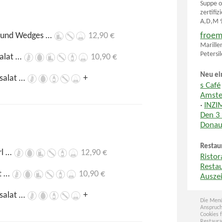
Suppe o
zertifiz
A,D,M 9
p und Wedges …
12,90 €
froem
Marille
Petersi
salat …
10,90 €
Neu ei
lsalat …
+
s Café
Amste
·
INZI
Den 3
Donau
Restau
rl …
12,90 €
Ristor
Resta
at …
10,90 €
Auszei
lsalat …
+
Die Menü
Anspruch
Cookies 
Restaura