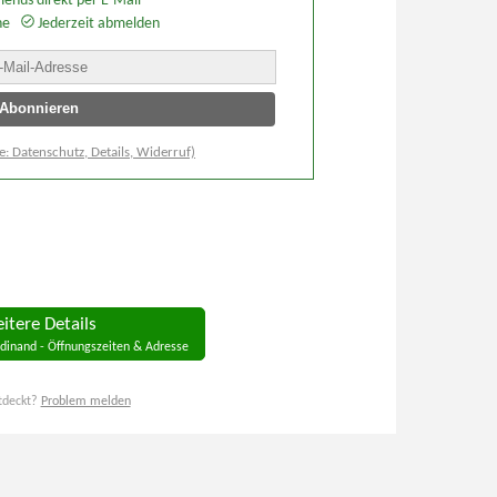
enüs direkt per E-Mail
he
Jederzeit abmelden
e: Datenschutz, Details, Widerruf)
itere Details
rdinand - Öffnungszeiten & Adresse
tdeckt?
Problem melden