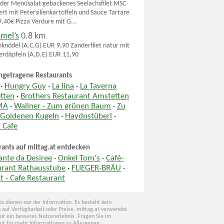
der Menüsalat gebackenes Seelachsfilet MSC
iert mit Petersilienkartoffeln und Sauce Tartare
,40€ Pizza Verdure mit G...
mel’s
0.8 km
nknödel (A,C,G) EUR 9,90 Zanderfilet natur mit
lerdäpfeln (A,D,E) EUR 11,90
ngetragene Restaurants
·
Hungry Guy
·
La lina
·
La Taverna
tten
·
Brothers Restaurant Amstetten
MA
·
Wallner - Zum grünen Baum
·
Zu
 Goldenen Kugeln
·
Haydnstüberl
·
 Cafe
rants auf mittag.at entdecken
ante da Desiree
·
Onkel Tom's
·
Café-
urant Rathausstube
·
FLIEGER-BRÄU
·
t - Cafe Restaurant
s dienen nur der Information. Es besteht kein
 auf Verfügbarkeit oder Preise. mittag.at verwendet
für ein besseres Nutzererlebnis. Fragen Sie im
nt für mehr Informationen zu Allergenen.