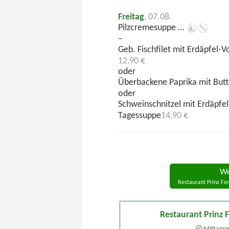
Freitag
, 07.08.
Pilzcremesuppe …
–
Geb. Fischfilet mit Erdäpfel-V
12,90 €
oder
Überbackene Paprika mit Butt
oder
Schweinschnitzel mit Erdäpfe
Tagessuppe
14,90 €
We
Restaurant Prinz Fe
Restaurant Prinz