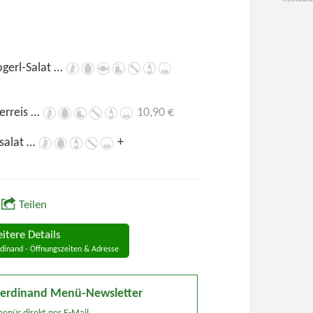
ogerl-Salat …
erreis …
10,90 €
lsalat …
+
Teilen
itere Details
rdinand - Öffnungszeiten & Adresse
 Ferdinand Menü-Newsletter