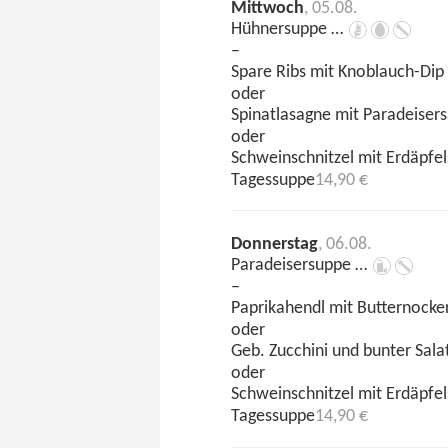
Mittwoch
, 05.08.
Hühnersuppe …
–
Spare Ribs mit Knoblauch-Di
oder
Spinatlasagne mit Paradeiser
oder
Schweinschnitzel mit Erdäpfe
Tagessuppe
14,90 €
Donnerstag
, 06.08.
Paradeisersuppe …
–
Paprikahendl mit Butternocke
oder
Geb. Zucchini und bunter Sal
oder
Schweinschnitzel mit Erdäpfe
Tagessuppe
14,90 €