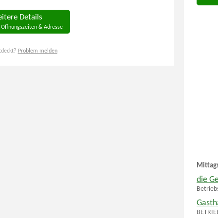
itere Details
 Öffnungszeiten & Adresse
tdeckt?
Problem melden
Mittag
die G
Betrieb
Gasth
BETRIE