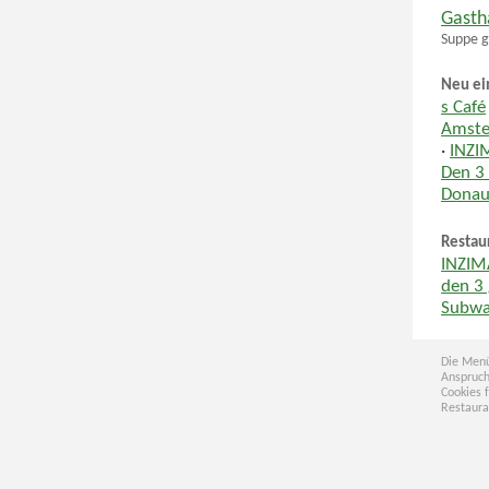
Gasth
Suppe g
Neu ei
s Café
Amste
·
INZI
Den 3
Donau
Restau
INZIM
den 3 
Subwa
Die Menü
Anspruch
Cookies 
Restaura