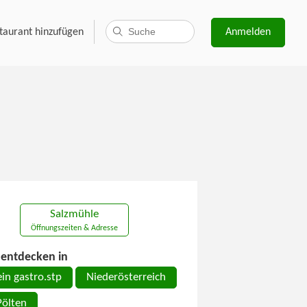
taurant hinzufügen
Anmelden
Salzmühle
Öffnungszeiten & Adresse
entdecken in
in gastro.stp
Niederösterreich
Pölten