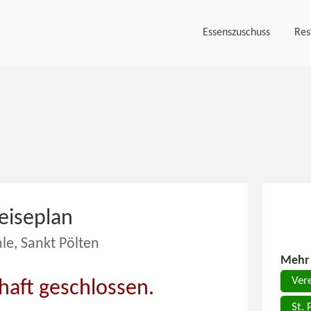
Essenszuschuss
Res
eiseplan
le, Sankt Pölten
Mehr 
Vere
haft geschlossen.
St. 