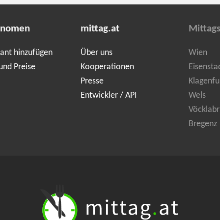
onomen
mittag.at
Mittag
ant hinzufügen
Über uns
Wien
und Preise
Kooperationen
Eisensta
Presse
Klagenfu
Entwickler / API
Wels
Vöcklabr
Bregenz