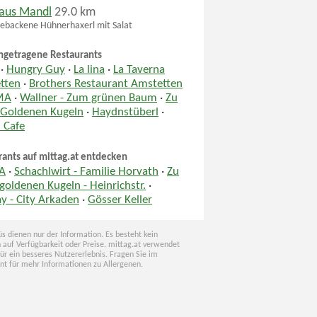
aus Mandl
29.0 km
ebackene Hühnerhaxerl mit Salat
ngetragene Restaurants
·
Hungry Guy
·
La lina
·
La Taverna
tten
·
Brothers Restaurant Amstetten
MA
·
Wallner - Zum grünen Baum
·
Zu
 Goldenen Kugeln
·
Haydnstüberl
·
 Cafe
rants auf mittag.at entdecken
A
·
Schachlwirt - Familie Horvath
·
Zu
goldenen Kugeln - Heinrichstr.
·
y - City Arkaden
·
Gösser Keller
s dienen nur der Information. Es besteht kein
 auf Verfügbarkeit oder Preise. mittag.at verwendet
für ein besseres Nutzererlebnis. Fragen Sie im
nt für mehr Informationen zu Allergenen.