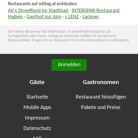
Restaurants auf mittag.at entdecken
Ali‘s Streetfood im Stadtbad
·
INTERSPAR-Restaurant
Hallein
·
Gasthof zur Alm
·
s LENZ
·
Lackner
Die Menüs dienen nur der Information. Es besteht kein Anspruch auf
Verfügbarkeit oder Preise. mittag.at verwendet Cookies für ein besseres
Nutzererlebnis. Fragen Sie im Restaurant für mehr Informationen zu Allergenen.
Anmelden
Gäste
Gastronomen
Startseite
Restaurant hinzufügen
Mobile Apps
Pakete und Preise
Impressum
Datenschutz