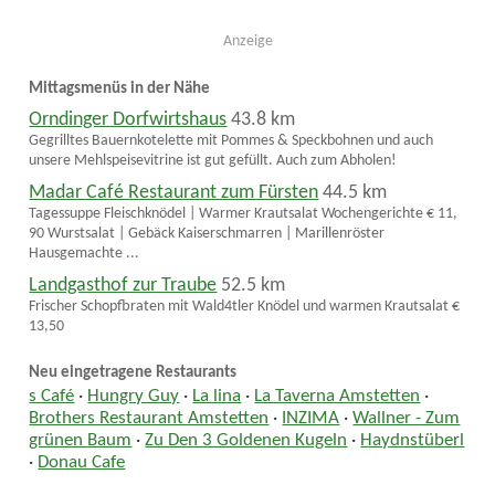
Anzeige
Mittagsmenüs in der Nähe
Orndinger Dorfwirtshaus
43.8 km
Gegrilltes Bauernkotelette mit Pommes & Speckbohnen und auch
unsere Mehlspeisevitrine ist gut gefüllt. Auch zum Abholen!
Madar Café Restaurant zum Fürsten
44.5 km
Tagessuppe Fleischknödel | Warmer Krautsalat Wochengerichte € 11,
90 Wurstsalat | Gebäck Kaiserschmarren | Marillenröster
Hausgemachte ...
Landgasthof zur Traube
52.5 km
Frischer Schopfbraten mit Wald4tler Knödel und warmen Krautsalat €
13,50
Neu eingetragene Restaurants
s Café
·
Hungry Guy
·
La lina
·
La Taverna Amstetten
·
Brothers Restaurant Amstetten
·
INZIMA
·
Wallner - Zum
grünen Baum
·
Zu Den 3 Goldenen Kugeln
·
Haydnstüberl
·
Donau Cafe