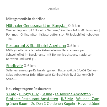
Anzeige
Mittagsmenüs in der Nähe
Hütthaler Genussmarkt im Burgstall
0.5 km
Wiener Suppentopf / Nudeln / Gemüse / Rindfleisch € 4,70 Hausspieß |
Pommes | Grillgemüse | Kräuterbutter € 14,90 Seelachfilet gebacken
| ha...
Restaurant & Stadthotel Auerhahn
0.5 km
Mittagsbuffet & a la carte Petersielienknollencremesuppe
Schweinefilet im Speckmantel mit Bohnenkrautsauce, glasierten
Karotten und Rösti g...
Stadtcafe
0.5 km
Selleriecremesuppe Kalbsrahmgulasch Butterspätzle 14,60€ Quinoa-
Salat gebackener Brie, Bittersalat Kohlrabi-Schnitzel Gurken-Chili-
Salat,...
Neu eingetragene Restaurants
s Café
·
Hungry Guy
·
La lina
·
La Taverna Amstetten
·
Brothers Restaurant Amstetten
·
INZIMA
·
Wallner - Zum
grünen Baum
·
Zu Den 3 Goldenen Kugeln
·
Haydnstüberl