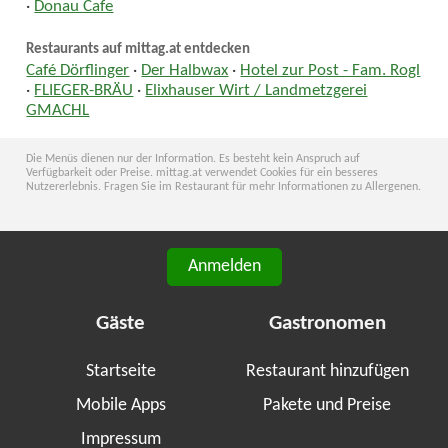
·
Donau Cafe
Restaurants auf mittag.at entdecken
Café Dörflinger
·
Der Halbwax
·
Hotel zur Post - Fam. Rogl
·
FLIEGER-BRÄU
·
Elixhauser Wirt / Landmetzgerei
GMACHL
Die Menüs dienen nur der Information. Es besteht kein Anspruch auf
Verfügbarkeit oder Preise. mittag.at verwendet Cookies für ein besseres
Nutzererlebnis. Fragen Sie im Restaurant für mehr Informationen zu Allergenen.
Anmelden
Gäste
Gastronomen
Startseite
Restaurant hinzufügen
Mobile Apps
Pakete und Preise
Impressum