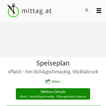
Speiseplan
sPlatzl - herzlich&gschmackig, Vöcklabruck
Teilen
Weitere Details
sPlatzl - herzlich&gschmackig - Öffnungszeiten & Adresse