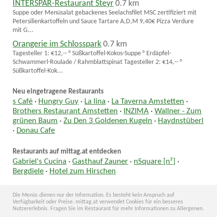
INTERSPAR-Restaurant Steyr
0.7 km
Suppe oder Menüsalat gebackenes Seelachsfilet MSC zertifiziert mit
Petersilienkartoffeln und Sauce Tartare A,D,M 9,40€ Pizza Verdure
mit G...
Orangerie im Schlosspark
0.7 km
Tagesteller 1: €12,-- ° Süßkartoffel-Kokos-Suppe ° Erdäpfel-
Schwammerl-Roulade / Rahmblattspinat Tagesteller 2: €14,-- °
Süßkartoffel-Kok...
Neu eingetragene Restaurants
s Café
·
Hungry Guy
·
La lina
·
La Taverna Amstetten
·
Brothers Restaurant Amstetten
·
INZIMA
·
Wallner - Zum
grünen Baum
·
Zu Den 3 Goldenen Kugeln
·
Haydnstüberl
·
Donau Cafe
Restaurants auf mittag.at entdecken
Gabriel's Cucina
·
Gasthauf Zauner
·
nSquare [n²]
·
Bergdiele
·
Hotel zum Hirschen
Die Menüs dienen nur der Information. Es besteht kein Anspruch auf
Verfügbarkeit oder Preise. mittag.at verwendet Cookies für ein besseres
Nutzererlebnis. Fragen Sie im Restaurant für mehr Informationen zu Allergenen.