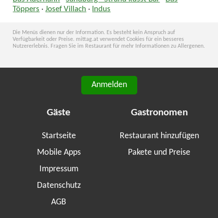
Töppers
·
Josef Villach
·
Indus
Die Menüs dienen nur der Information. Es besteht kein Anspruch auf
Verfügbarkeit oder Preise. mittag.at verwendet Cookies für ein besseres
Nutzererlebnis. Fragen Sie im Restaurant für mehr Informationen zu Allergenen.
Anmelden
Gäste
Gastronomen
Startseite
Restaurant hinzufügen
Mobile Apps
Pakete und Preise
Impressum
Datenschutz
AGB