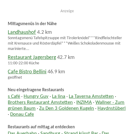
Anzeige
Mittagsmenüs in der Nähe
Landhaushof
4.2 km
Sonntagsmenü Tafelspitzsuppe mit Tirolerknödel***Rindfleischteller
mit Krensauce und Rösterdäpfel***Weißes Schokoladenmousse mit
marinierte...
Restaurant Jagersberg
42.7 km
11:00-22:00 Küche
Cafe Bistro Bellini
46.9 km
geöffnet
Neu eingetragene Restaurants
s Café
·
Hungry Guy
·
La lina
·
La Taverna Amstetten
·
Brothers Restaurant Amstetten
·
INZIMA
·
Wallner - Zum
grünen Baum
·
Zu Den 3 Goldenen Kugeln
·
Haydnstüberl
·
Donau Cafe
Restaurants auf mittag.at entdecken
Das Auerhahn
·
Sandburg - Strand küsst Bar
·
Das