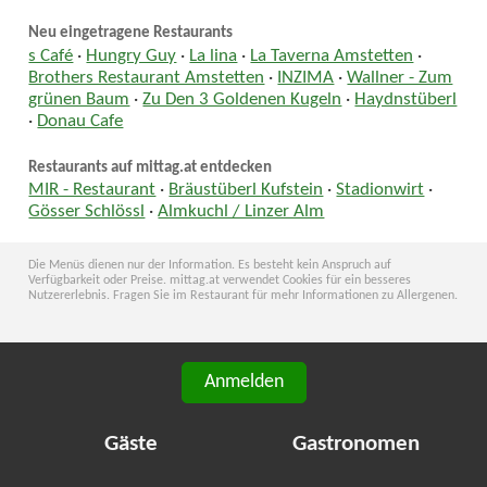
Neu eingetragene Restaurants
s Café
·
Hungry Guy
·
La lina
·
La Taverna Amstetten
·
Brothers Restaurant Amstetten
·
INZIMA
·
Wallner - Zum
grünen Baum
·
Zu Den 3 Goldenen Kugeln
·
Haydnstüberl
·
Donau Cafe
Restaurants auf mittag.at entdecken
MIR - Restaurant
·
Bräustüberl Kufstein
·
Stadionwirt
·
Gösser Schlössl
·
Almkuchl / Linzer Alm
Die Menüs dienen nur der Information. Es besteht kein Anspruch auf
Verfügbarkeit oder Preise. mittag.at verwendet Cookies für ein besseres
Nutzererlebnis. Fragen Sie im Restaurant für mehr Informationen zu Allergenen.
Anmelden
Gäste
Gastronomen