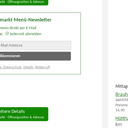
rkt - Öffnungszeiten & Adresse
lmarkt Menü-Newsletter
enüs direkt per E-Mail
he
Jederzeit abmelden
e: Datenschutz, Details, Widerruf)
Mittag
Brauh
SAMSTAG
Pommes,
14,90
itere Details
rkt - Öffnungszeiten & Adresse
Hütth
km