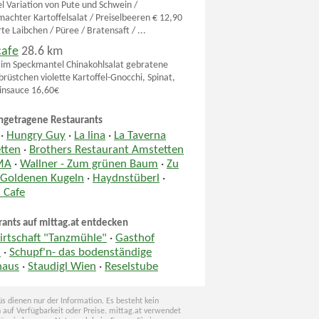
el Variation von Pute und Schwein /
achter Kartoffelsalat / Preiselbeeren € 12,90
te Laibchen / Püree / Bratensaft / ...
cafe
28.6 km
 im Speckmantel Chinakohlsalat gebratene
rüstchen violette Kartoffel-Gnocchi, Spinat,
insauce 16,60€
ngetragene Restaurants
·
Hungry Guy
·
La lina
·
La Taverna
tten
·
Brothers Restaurant Amstetten
MA
·
Wallner - Zum grünen Baum
·
Zu
 Goldenen Kugeln
·
Haydnstüberl
·
 Cafe
rants auf mittag.at entdecken
irtschaft "Tanzmühle"
·
Gasthof
l
·
Schupf'n- das bodenständige
haus
·
Staudigl Wien
·
Reselstube
s dienen nur der Information. Es besteht kein
 auf Verfügbarkeit oder Preise. mittag.at verwendet