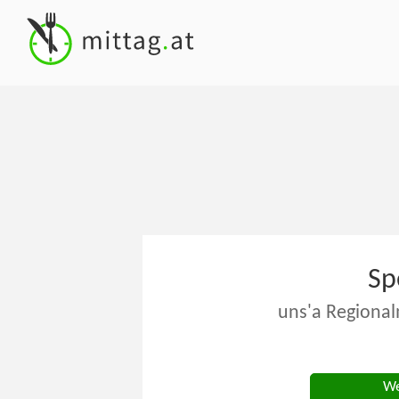
Sp
uns'a Regional
We