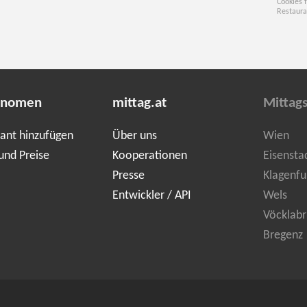
Cookies 
Restaura
onomen
mittag.at
Mittag
ant hinzufügen
Über uns
Wien
und Preise
Kooperationen
Eisensta
Presse
Klagenfu
Entwickler / API
Wels
Vöcklabr
Bregenz