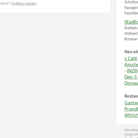
Schnitz
tdeckt?
Problem melden
hausgem
Faschier
Stadt
Datteln
Hühnerb
Rosmar
Neu ei
s Café
Amste
·
INZI
Den 3
Donau
Restau
Gastw
Prand
Wirts
Die Menü
Anspruch