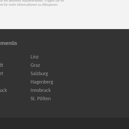
für ein besseres Nutzererlebnis. Fragen Sie im
nt für mehr Informationen zu Allergenen.
smenüs
Linz
dt
Graz
rt
Salzburg
Hagenberg
uck
Innsbruck
St. Pölten