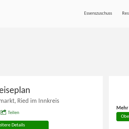
Essenszuschuss
Res
eiseplan
markt, Ried im Innkreis
Mehr 
Teilen
Obe
itere Details