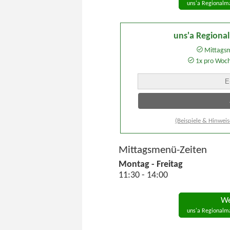
uns'a Regionalma
uns'a Regiona
Mittagsm
1x pro Woc
(Beispiele & Hinweis
Mittagsmenü-Zeiten
Montag - Freitag
11:30 - 14:00
We
uns'a Regionalma