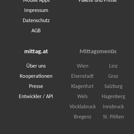
Mobile Apps
Pakete und Preise
Impressum
Datenschutz
AGB
mittag.at
Mittagsmenüs
Über uns
Wien
Linz
Kooperationen
Eisenstadt
Graz
Presse
Klagenfurt
Salzburg
Entwickler / API
Wels
Hagenberg
Vöcklabruck
Innsbruck
Bregenz
St. Pölten