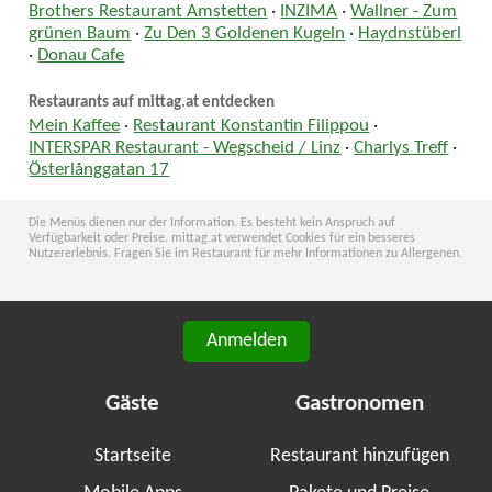
Brothers Restaurant Amstetten
·
INZIMA
·
Wallner - Zum
grünen Baum
·
Zu Den 3 Goldenen Kugeln
·
Haydnstüberl
·
Donau Cafe
Restaurants auf mittag.at entdecken
Mein Kaffee
·
Restaurant Konstantin Filippou
·
INTERSPAR Restaurant - Wegscheid / Linz
·
Charlys Treff
·
Österlånggatan 17
Die Menüs dienen nur der Information. Es besteht kein Anspruch auf
Verfügbarkeit oder Preise. mittag.at verwendet Cookies für ein besseres
Nutzererlebnis. Fragen Sie im Restaurant für mehr Informationen zu Allergenen.
Anmelden
Gäste
Gastronomen
Startseite
Restaurant hinzufügen