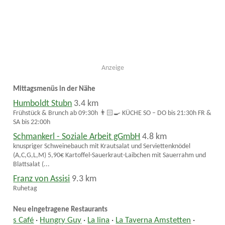
Anzeige
Mittagsmenüs in der Nähe
Humboldt Stubn
3.4 km
Frühstück & Brunch ab 09:30h 👨🏻‍🍳 KÜCHE SO – DO bis 21:30h FR &
SA bis 22:00h
Schmankerl - Soziale Arbeit gGmbH
4.8 km
knuspriger Schweinebauch mit Krautsalat und Serviettenknödel
(A,C,G,L,M) 5,90€ Kartoffel-Sauerkraut-Laibchen mit Sauerrahm und
Blattsalat (...
Franz von Assisi
9.3 km
Ruhetag
Neu eingetragene Restaurants
s Café
·
Hungry Guy
·
La lina
·
La Taverna Amstetten
·