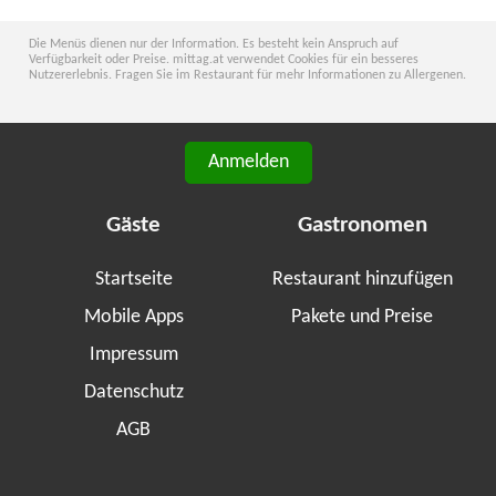
Die Menüs dienen nur der Information. Es besteht kein Anspruch auf
Verfügbarkeit oder Preise. mittag.at verwendet Cookies für ein besseres
Nutzererlebnis. Fragen Sie im Restaurant für mehr Informationen zu Allergenen.
Anmelden
Gäste
Gastronomen
Startseite
Restaurant hinzufügen
Mobile Apps
Pakete und Preise
Impressum
Datenschutz
AGB