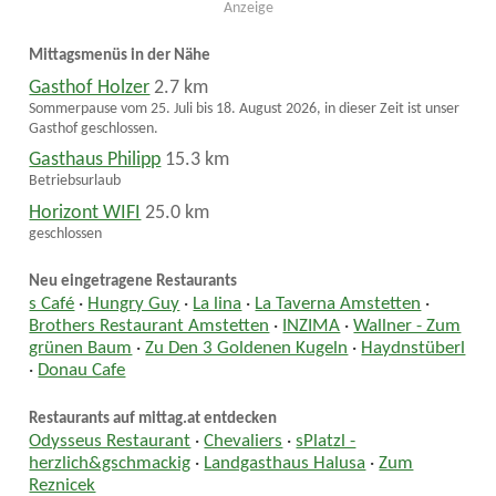
Anzeige
Mittagsmenüs in der Nähe
Gasthof Holzer
2.7 km
Sommerpause vom 25. Juli bis 18. August 2026, in dieser Zeit ist unser
Gasthof geschlossen.
Gasthaus Philipp
15.3 km
Betriebsurlaub
Horizont WIFI
25.0 km
geschlossen
Neu eingetragene Restaurants
s Café
·
Hungry Guy
·
La lina
·
La Taverna Amstetten
·
Brothers Restaurant Amstetten
·
INZIMA
·
Wallner - Zum
grünen Baum
·
Zu Den 3 Goldenen Kugeln
·
Haydnstüberl
·
Donau Cafe
Restaurants auf mittag.at entdecken
Odysseus Restaurant
·
Chevaliers
·
sPlatzl -
herzlich&gschmackig
·
Landgasthaus Halusa
·
Zum
Reznicek