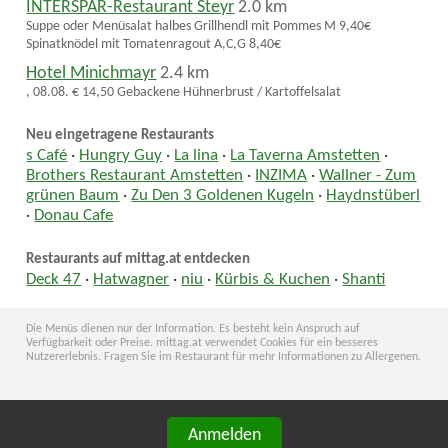
INTERSPAR-Restaurant Steyr
2.0 km
Suppe oder Menüsalat halbes Grillhendl mit Pommes M 9,40€
Spinatknödel mit Tomatenragout A,C,G 8,40€
Hotel Minichmayr
2.4 km
, 08.08. € 14,50 Gebackene Hühnerbrust / Kartoffelsalat
Neu eingetragene Restaurants
s Café
·
Hungry Guy
·
La lina
·
La Taverna Amstetten
·
Brothers Restaurant Amstetten
·
INZIMA
·
Wallner - Zum
grünen Baum
·
Zu Den 3 Goldenen Kugeln
·
Haydnstüberl
·
Donau Cafe
Restaurants auf mittag.at entdecken
Deck 47
·
Hatwagner
·
niu
·
Kürbis & Kuchen
·
Shanti
Die Menüs dienen nur der Information. Es besteht kein Anspruch auf
Verfügbarkeit oder Preise. mittag.at verwendet Cookies für ein besseres
Nutzererlebnis. Fragen Sie im Restaurant für mehr Informationen zu Allergenen.
Anmelden