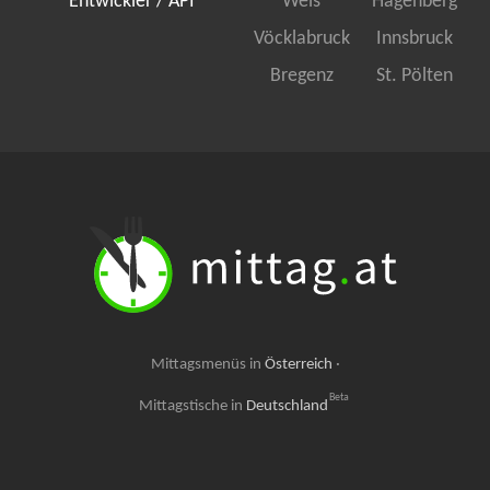
Entwickler / API
Wels
Hagenberg
Vöcklabruck
Innsbruck
Bregenz
St. Pölten
Mittagsmenüs in
Österreich
·
Beta
Mittagstische in
Deutschland