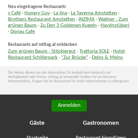
Neu eingetragene Restaurants
s Café
·
Hungry Guy
·
La lina
·
La Taverna Amstetten
·
Brothers Restaurant Amstetten
·
INZIMA
·
Wallner - Zum
grünen Baum
·
Zu Den 3 Goldenen Kugeln
·
Haydnstüberl
·
Donau Cafe
Restaurants auf mittag.at entdecken
Zum grünen Baum - Stöcklergut
·
Trattoria SOLE
·
Hotel
Restaurant Schillerpark
·
"Zur Brücke"
·
Deins & Meins
Die Menüs dienen nur der Information. Es besteht kein Anspruch auf
Verfügbarkeit oder Preise. mittag.at verwendet Cookies für ein besseres
Nutzererlebnis. Fragen Sie im Restaurant für mehr Informationen zu Allergenen.
Anmelden
Gäste
Gastronomen