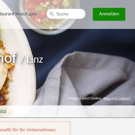
taurant hinzufügen
Anmelden
hof
/
Linz
mittag.at nutzt Cookies.
Was sind Cookies?
eich
enefit für Ihr Unternehmen: