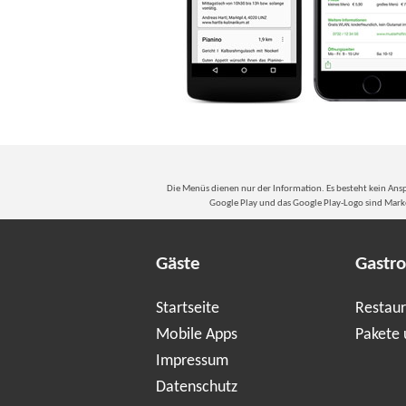
Die Menüs dienen nur der Information. Es besteht kein Ansp
Google Play und das Google Play-Logo sind Marke
Gäste
Gastr
Startseite
Restaur
Mobile Apps
Pakete 
Impressum
Datenschutz