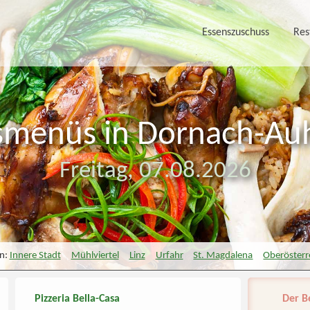
Essenszuschuss
Res
smenüs in Dornach-Au
Freitag,
07.08.2026
in:
Innere Stadt
Mühlviertel
Linz
Urfahr
St. Magdalena
Oberösterr
Pizzeria Bella-Casa
Der B