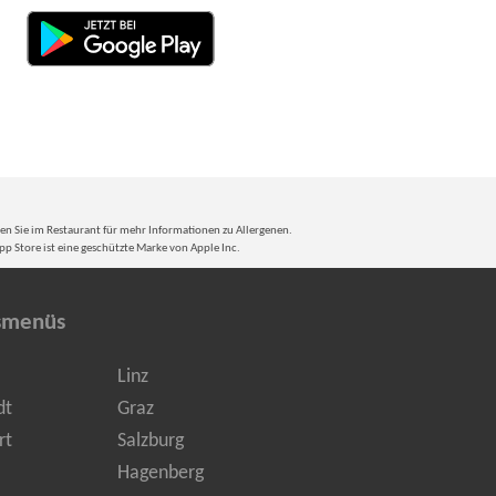
gen Sie im Restaurant für mehr Informationen zu Allergenen.
p Store ist eine geschützte Marke von Apple Inc.
smenüs
Linz
dt
Graz
rt
Salzburg
Hagenberg