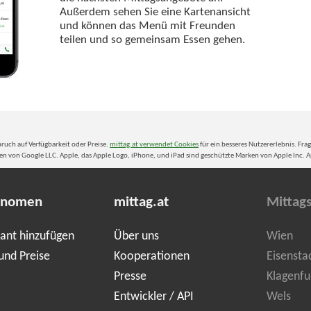
Außerdem sehen Sie eine Kartenansicht
und können das Menü mit Freunden
teilen und so gemeinsam Essen gehen.
ruch auf Verfügbarkeit oder Preise.
mittag.at verwendet Cookies
für ein besseres Nutzererlebnis. Fra
n von Google LLC. Apple, das Apple Logo, iPhone, und iPad sind geschützte Marken von Apple Inc. Ap
onomen
mittag.at
Mittag
ant hinzufügen
Über uns
Wien
und Preise
Kooperationen
Eisensta
Presse
Klagenfu
Entwickler / API
Wels