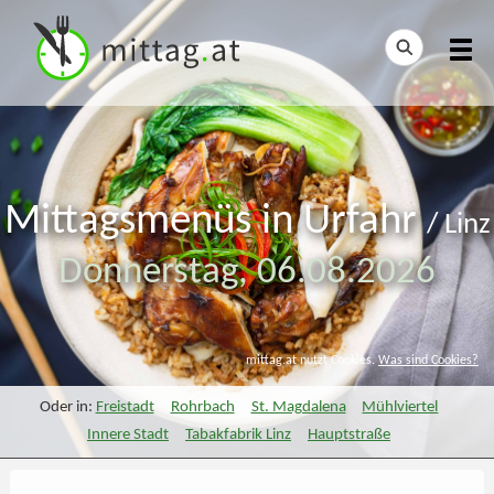
Mittagsmenüs in Urfahr
/
Linz
Donnerstag,
06.08.2026
mittag.at nutzt Cookies.
Was sind Cookies?
Oder in:
Freistadt
Rohrbach
St. Magdalena
Mühlviertel
Innere Stadt
Tabakfabrik Linz
Hauptstraße