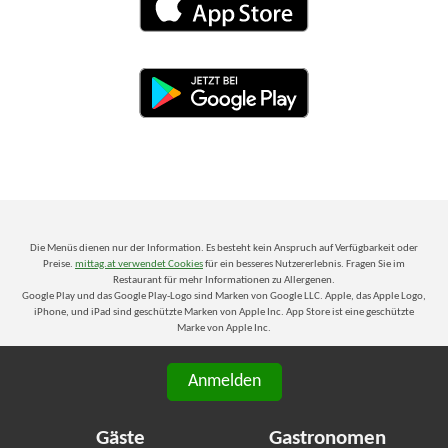
Die Menüs dienen nur der Information. Es besteht kein Anspruch auf Verfügbarkeit oder
Preise.
mittag.at verwendet Cookies
für ein besseres Nutzererlebnis. Fragen Sie im
Restaurant für mehr Informationen zu Allergenen.
Google Play und das Google Play-Logo sind Marken von Google LLC. Apple, das Apple Logo,
iPhone, und iPad sind geschützte Marken von Apple Inc. App Store ist eine geschützte
Marke von Apple Inc.
Anmelden
Gäste
Gastronomen