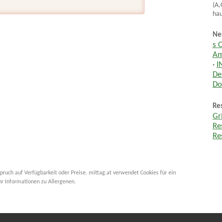
(A,
hau
Ne
s 
Am
·
I
De
Do
Res
Gr
Re
Re
pruch auf Verfügbarkeit oder Preise. mittag.at verwendet Cookies für ein
hr Informationen zu Allergenen.