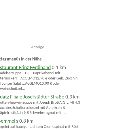
Anzeige
ttagsmenüs in der Nähe
staurant Prinz Ferdinand
0.1 km
adeisersuppe …GL – Paprikahendl mit
ternockerl …ACGLMO12,90 € oder Geb. Zucchini
 bunter Salat …ACGLMO10,90 € oder
weinschnitzel...
datz Filiale Josefstädter Straße
0.3 km
otten-Ingwer-Suppe mit Joseph Brot(A,G,L,M) 4,3
ochtes Schulterscherzel mit Apfelkren &
äpfelrösti(A,L) 9,8 Schweinsragout mit ...
oemmel’s
0.8 km
egelei auf hausgemachtem Cremespinat mit Rösti