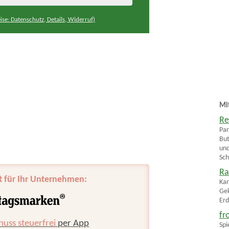
ise: Datenschutz, Details, Widerruf)
Mi
Re
Par
But
und
Sch
Ra
t für Ihr Unternehmen:
Kar
Gek
Erd
fr
huss steuerfrei
per App
Spi