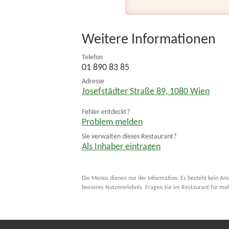
Weitere Informationen
Telefon
01 890 83 85
Adresse
Josefstädter Straße 89
,
1080
Wien
Fehler entdeckt?
Problem melden
Sie verwalten dieses Restaurant?
Als Inhaber eintragen
Die Menüs dienen nur der Information. Es besteht kein Ans
besseres Nutzererlebnis. Fragen Sie im Restaurant für me