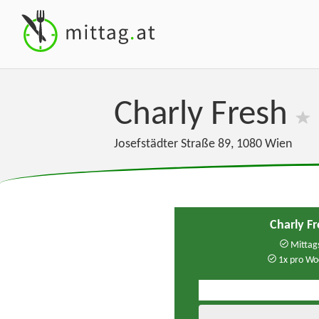
Charly Fresh
Josefstädter Straße 89
,
1080
Wien
Charly F
Mittags
1x pro Wo