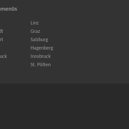
smenüs
Linz
dt
Graz
rt
Salzburg
Hagenberg
uck
Innsbruck
St. Pölten