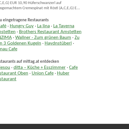
C,E,G) EUR 10,90 Hüferschwanzerl auf
sgemachtem Cremespinat mit Rösti (A,C,E,G) E...
u eingetragene Restaurants
Café
·
Hungry Guy
·
La lina
·
La Taverna
stetten
·
Brothers Restaurant Amstetten
NZIMA
·
Wallner - Zum grünen Baum
·
Zu
n 3 Goldenen Kugeln
·
Haydnstüberl
·
nau Cafe
taurants auf mittag.at entdecken
iesou
·
ditta – Küche + Esszimmer
·
Cafe
staurant Oben
·
Union Cafe
·
Huber
staurant