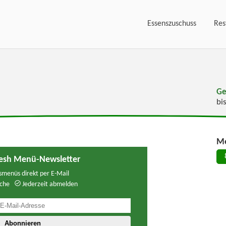
Essenszuschuss
Res
Ge
bi
Me
resh Menü-Newsletter
menüs direkt per E-Mail
che
Jederzeit abmelden