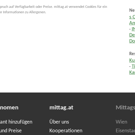
pruch auf Verfügbarkeit oder Preise. mittag.at verwendet Cookies für ein
Ne
hr Informationen zu Allergenen.
s 
Am
·
I
De
Do
Res
Ku
·
T
Ka
onomen
mittag.at
Mittag
ant hinzufügen
Über uns
Wien
und Preise
Kooperationen
Eisensta