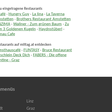
u eingetragene Restaurants
Café
·
Hungry Guy
·
La lina
·
La Taverna
stetten
·
Brothers Restaurant Amstetten
NZIMA
·
Wallner - Zum grünen Baum
·
Zu
n 3 Goldenen Kugeln
·
Haydnstüberl
·
nau Cafe
taurants auf mittag.at entdecken
nsthauscafé
·
FUNTASY
·
Bruce Restaurant
ischlein Deck Dich
·
FABERS - Die offene
ntine - Graz
smenüs
Linz
dt
Graz