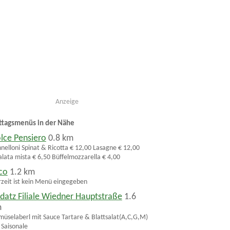
Anzeige
ttagsmenüs in der Nähe
lce Pensiero
0.8 km
nelloni Spinat & Ricotta € 12,00 Lasagne € 12,00
alata mista € 6,50 Büffelmozzarella € 4,00
co
1.2 km
zeit ist kein Menü eingegeben
datz Filiale Wiedner Hauptstraße
1.6
m
üselaberl mit Sauce Tartare & Blattsalat(A,C,G,M)
 Saisonale