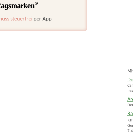
huss steuerfrei
per App
Mi
Do
Can
Ins
Ar
Der
Ra
k
Gem
7,4