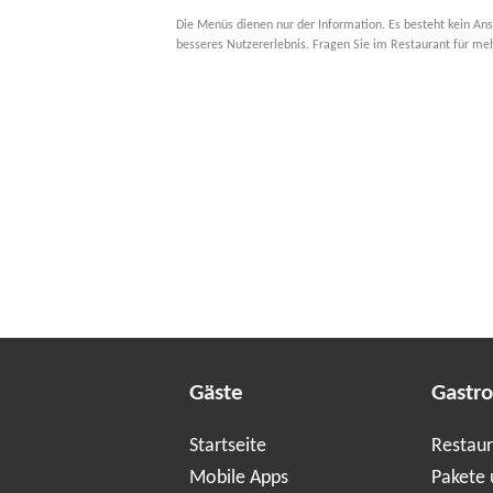
Die Menüs dienen nur der Information. Es besteht kein Ans
besseres Nutzererlebnis. Fragen Sie im Restaurant für me
Gäste
Gastr
Startseite
Restaur
Mobile Apps
Pakete 