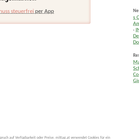
huss steuerfrei
per App
Ne
s 
Am
·
I
De
Do
Res
Ma
Sc
Co
Gi
pruch auf Verfügbarkeit oder Preise. mittag.at verwendet Cookies für ein