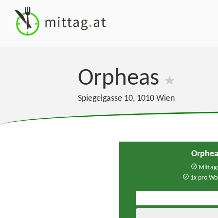
Orpheas
Spiegelgasse 10
,
1010
Wien
Orphea
Mittags
1x pro Wo