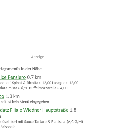
Anzeige
ttagsmenüs in der Nähe
lce Pensiero
0.7 km
nelloni Spinat & Ricotta € 12,00 Lasagne € 12,00
alata mista € 6,50 Büffelmozzarella € 4,00
co
1.3 km
zeit ist kein Menü eingegeben
datz Filiale Wiedner Hauptstraße
1.8
m
üselaberl mit Sauce Tartare & Blattsalat(A,C,G,M)
 Saisonale