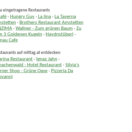
u eingetragene Restaurants
Café
·
Hungry Guy
·
La lina
·
La Taverna
stetten
·
Brothers Restaurant Amstetten
NZIMA
·
Wallner - Zum grünen Baum
·
Zu
n 3 Goldenen Kugeln
·
Haydnstüberl
·
nau Cafe
taurants auf mittag.at entdecken
rina Restaurant
·
Ignaz Jahn
·
hachenwald - Hotel Restaurant
·
Silvia's
rner Shop - Grüne Oase
·
Pizzeria Da
ovanni