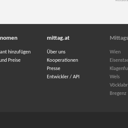
Restaura
onomen
mittag.at
Mittag
ant hinzufügen
Über uns
Wien
und Preise
Kooperationen
Eisensta
Presse
Klagenfu
Entwickler / API
Wels
Vöcklabr
Bregenz