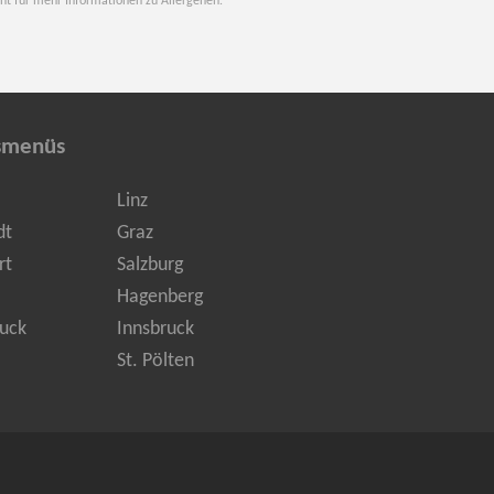
nt für mehr Informationen zu Allergenen.
smenüs
Linz
dt
Graz
rt
Salzburg
Hagenberg
uck
Innsbruck
St. Pölten