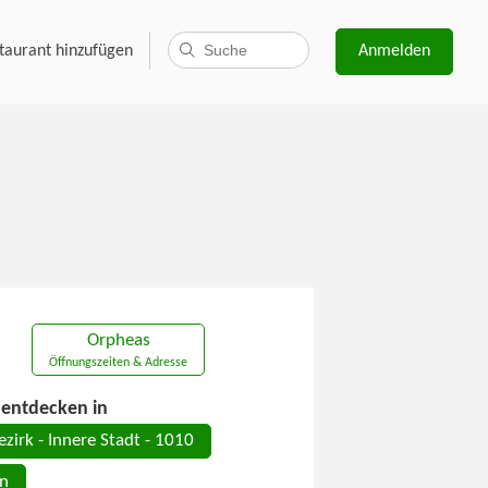
taurant hinzufügen
Anmelden
Orpheas
Öffnungszeiten & Adresse
entdecken in
ezirk - Innere Stadt - 1010
n