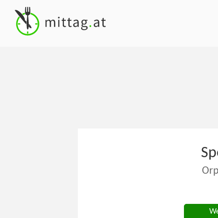
Sp
Orp
We