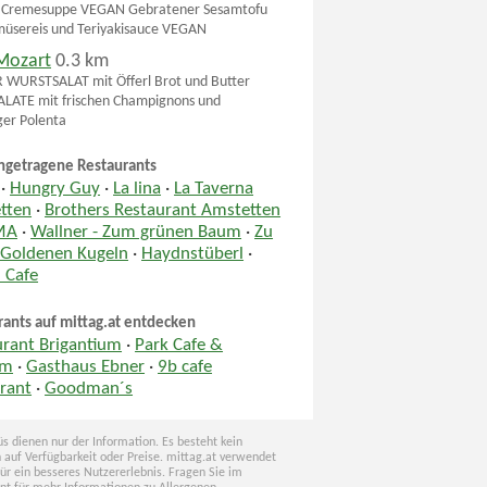
a Cremesuppe VEGAN Gebratener Sesamtofu
üsereis und Teriyakisauce VEGAN
Mozart
0.3 km
WURSTSALAT mit Öfferl Brot und Butter
LATE mit frischen Champignons und
ger Polenta
ngetragene Restaurants
·
Hungry Guy
·
La lina
·
La Taverna
tten
·
Brothers Restaurant Amstetten
MA
·
Wallner - Zum grünen Baum
·
Zu
 Goldenen Kugeln
·
Haydnstüberl
·
 Cafe
rants auf mittag.at entdecken
urant Brigantium
·
Park Cafe &
sm
·
Gasthaus Ebner
·
9b cafe
rant
·
Goodman´s
s dienen nur der Information. Es besteht kein
 auf Verfügbarkeit oder Preise. mittag.at verwendet
für ein besseres Nutzererlebnis. Fragen Sie im