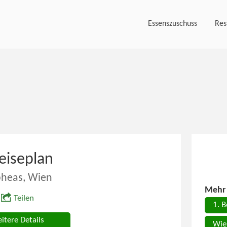
Essenszuschuss
Res
eiseplan
heas, Wien
Mehr 
Teilen
1. B
itere Details
Wie