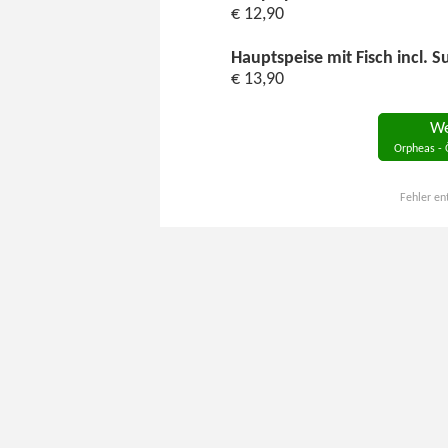
€ 12,90
Hauptspeise mit Fisch incl. S
€ 13,90
We
Orpheas - 
Fehler en