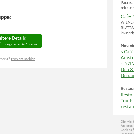
Paprik
mit Gem
Café 
uppe:
WIENER 
BLATTSA
knuspri
itere Details
Öffnungszeiten & Adresse
Neu ei
s Café
Amste
tdeckt?
Problem melden
·
INZI
Den 3
Donau
Restau
Resta
Touri
restau
Die Menü
Anspruch
Cookies 