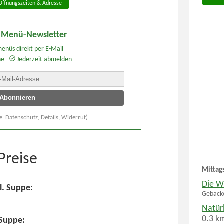
Öffnungszeiten & Adresse
 Menü-Newsletter
enüs direkt per E-Mail
he
Jederzeit abmelden
e: Datenschutz, Details, Widerruf)
Preise
Mittag
Die W
l. Suppe:
Gebacke
Natür
0.3 k
 Suppe: