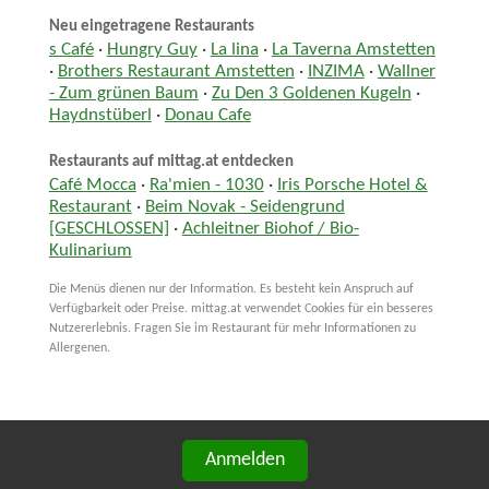
Neu eingetragene Restaurants
s Café
·
Hungry Guy
·
La lina
·
La Taverna Amstetten
·
Brothers Restaurant Amstetten
·
INZIMA
·
Wallner
- Zum grünen Baum
·
Zu Den 3 Goldenen Kugeln
·
Haydnstüberl
·
Donau Cafe
Restaurants auf mittag.at entdecken
Café Mocca
·
Ra'mien - 1030
·
Iris Porsche Hotel &
Restaurant
·
Beim Novak - Seidengrund
[GESCHLOSSEN]
·
Achleitner Biohof / Bio-
Kulinarium
Die Menüs dienen nur der Information. Es besteht kein Anspruch auf
Verfügbarkeit oder Preise. mittag.at verwendet Cookies für ein besseres
Nutzererlebnis. Fragen Sie im Restaurant für mehr Informationen zu
Allergenen.
Anmelden