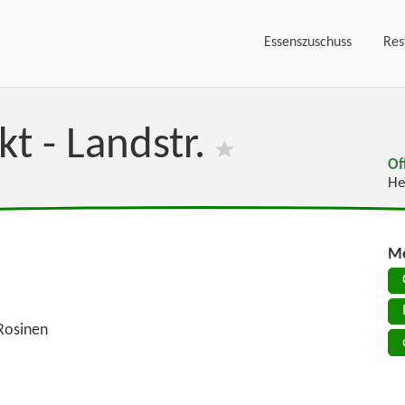
Essenszuschuss
Res
t - Landstr.
Of
He
Me
Rosinen