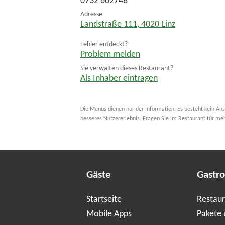
0732 602748
Adresse
Landstraße 111
,
4020
Linz
Fehler entdeckt?
Problem melden
Sie verwalten dieses Restaurant?
Als Inhaber eintragen
Die Menüs dienen nur der Information. Es besteht kein Ans
besseres Nutzererlebnis. Fragen Sie im Restaurant für me
Gäste
Gastr
Startseite
Restaur
Mobile Apps
Pakete 