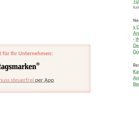
Tu
Kal
Ne
s 
Am
·
I
De
Do
t für Ihr Unternehmen:
Res
Ka
An
huss steuerfrei
per App
Be