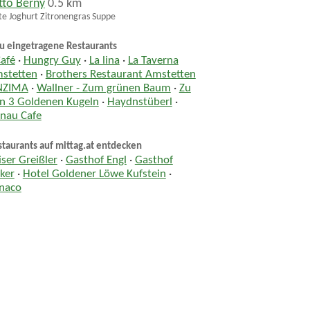
tto Berny
0.5 km
te Joghurt Zitronengras Suppe
u eingetragene Restaurants
Café
·
Hungry Guy
·
La lina
·
La Taverna
stetten
·
Brothers Restaurant Amstetten
NZIMA
·
Wallner - Zum grünen Baum
·
Zu
n 3 Goldenen Kugeln
·
Haydnstüberl
·
nau Cafe
taurants auf mittag.at entdecken
iser Greißler
·
Gasthof Engl
·
Gasthof
ker
·
Hotel Goldener Löwe Kufstein
·
naco