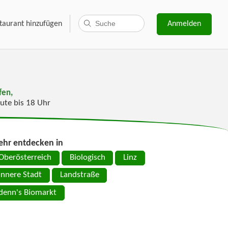
taurant hinzufügen
Anmelden
fen,
ute bis 18 Uhr
hr entdecken in
Oberösterreich
Biologisch
Linz
Innere Stadt
Landstraße
denn's Biomarkt