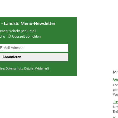
 - Landstr. Menü-Newsletter
menüs direkt per E-Mail
che
Jederzeit abmelden
ise: Datenschutz, Details, Widerruf)
Mi
We
Cor
gem
Wur
Jo
Uns
Erd