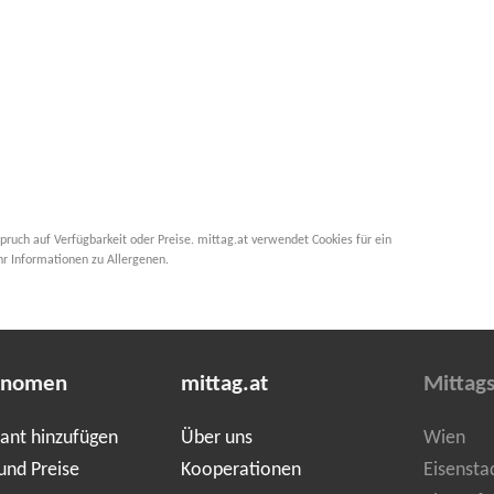
pruch auf Verfügbarkeit oder Preise. mittag.at verwendet Cookies für ein
hr Informationen zu Allergenen.
onomen
mittag.at
Mittag
ant hinzufügen
Über uns
Wien
und Preise
Kooperationen
Eisensta