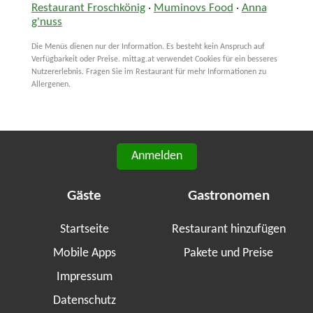
Restaurant Froschkönig
·
Muminovs Food
·
Anna
g'nuss
Die Menüs dienen nur der Information. Es besteht kein Anspruch auf
Verfügbarkeit oder Preise. mittag.at verwendet Cookies für ein besseres
Nutzererlebnis. Fragen Sie im Restaurant für mehr Informationen zu
Allergenen.
Anmelden
Gäste
Gastronomen
Startseite
Restaurant hinzufügen
Mobile Apps
Pakete und Preise
Impressum
Datenschutz