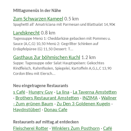
Mittagsmenüs in der Nähe
Zum Schwarzen Kameel
0.5 km
Spaghetti all’ Amatriciana mit Parmesan und Blattsalat 14,90€
Landsknecht
0.8 km
Tagessuppe Menü 1: Cheddarkäse gebacken mit Pommes u.
Sauce (A,C,G) 10,50 Menü 2: Gegrillter Schinken auf
Erdäpfelpüree (G) 11,50 Dessert: T...
Gasthaus Zur böhmischen Kuchl
1.2 km
Suppe: Tagessuppe oder Salat Hauptspeisen: Gekochtes
Rindfleisch, Rahmfisolen, Spiegelei, Kartoffeln A,G,L,C 13,90
Cordon Bleu mit Eiersch...
Neu eingetragene Restaurants
s Café
·
Hungry Guy
·
La lina
·
La Taverna Amstetten
·
Brothers Restaurant Amstetten
·
INZIMA
·
Wallner
- Zum grünen Baum
·
Zu Den 3 Goldenen Kugeln
·
Haydnstüberl
·
Donau Cafe
Restaurants auf mittag.at entdecken
Fleischerei Rotter
·
Winklers Zum Posthorn
·
Café