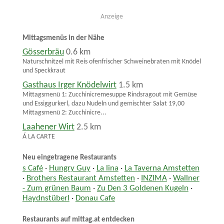
Anzeige
Mittagsmenüs in der Nähe
Gösserbräu
0.6 km
Naturschnitzel mit Reis ofenfrischer Schweinebraten mit Knödel
und Speckkraut
Gasthaus Irger Knödelwirt
1.5 km
Mittagsmenü 1: Zucchinicremesuppe Rindsragout mit Gemüse
und Essiggurkerl, dazu Nudeln und gemischter Salat 19,00
Mittagsmenü 2: Zucchinicre...
Laahener Wirt
2.5 km
Á LA CARTE
Neu eingetragene Restaurants
s Café
·
Hungry Guy
·
La lina
·
La Taverna Amstetten
·
Brothers Restaurant Amstetten
·
INZIMA
·
Wallner
- Zum grünen Baum
·
Zu Den 3 Goldenen Kugeln
·
Haydnstüberl
·
Donau Cafe
Restaurants auf mittag.at entdecken