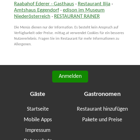
Raabahof Ederer - Gasthaus
·
Restaurant Ilija
·
Amtshaus Eggendorf
·
edison im Museum
Niederösterreich
·
RESTAURANT RAINER
Die Menüs dienen nur der Information. Es besteht kein Anspruch auf
Verfügbarkeit oder Preise. mittag.at verwendet Cookies für ein besseres
Nutzererlebnis. Fragen Sie im Restaurant für mehr Informationen zu
Allergenen.
Anmelden
Gäste
Gastronomen
Startseite
Restaurant hinzufügen
Mobile Apps
Pakete und Preise
Impressum