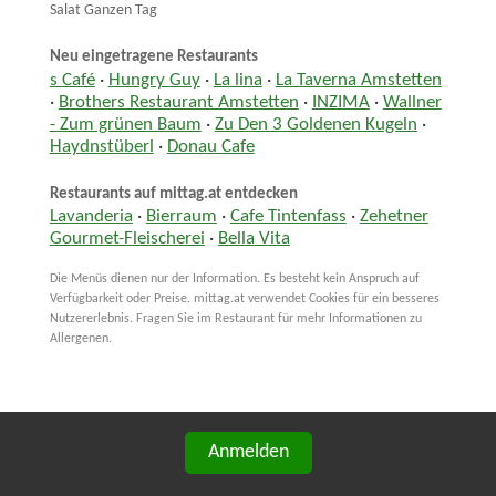
Salat Ganzen Tag
Neu eingetragene Restaurants
s Café
·
Hungry Guy
·
La lina
·
La Taverna Amstetten
·
Brothers Restaurant Amstetten
·
INZIMA
·
Wallner
- Zum grünen Baum
·
Zu Den 3 Goldenen Kugeln
·
Haydnstüberl
·
Donau Cafe
Restaurants auf mittag.at entdecken
Lavanderia
·
Bierraum
·
Cafe Tintenfass
·
Zehetner
Gourmet-Fleischerei
·
Bella Vita
Die Menüs dienen nur der Information. Es besteht kein Anspruch auf
Verfügbarkeit oder Preise. mittag.at verwendet Cookies für ein besseres
Nutzererlebnis. Fragen Sie im Restaurant für mehr Informationen zu
Allergenen.
Anmelden