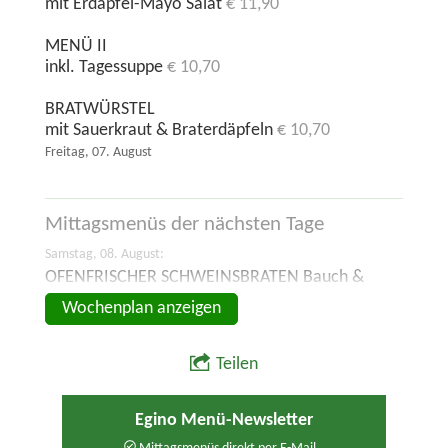
mit Erdäpfel-Mayo Salat
€ 11,90
MENÜ II
inkl. Tagessuppe
€ 10,70
BRATWÜRSTEL
mit Sauerkraut & Braterdäpfeln
€ 10,70
Freitag, 07. August
Mittagsmenüs der
nächsten Tage
Samstag, 08. August:
OFENFRISCHER SCHWEINSBRATEN Bauch &
Schopf
Wochenplan anzeigen
Teilen
Egino Menü-Newsletter