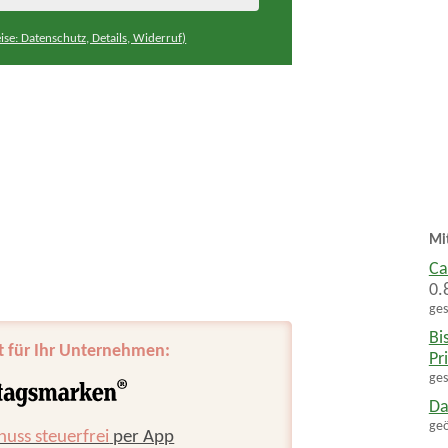
ise: Datenschutz, Details, Widerruf)
Mi
Ca
0.
ges
Bi
t für Ihr Unternehmen:
Pr
ges
Da
geö
huss steuerfrei
per App