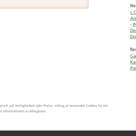
Ne
s 
Am
·
I
De
Do
Res
Ga
Ka
Pa
pruch auf Verfügbarkeit oder Preise. mittag.at verwendet Cookies für ein
hr Informationen zu Allergenen.