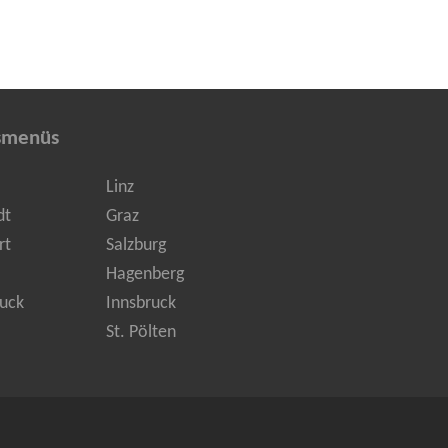
smenüs
Linz
dt
Graz
rt
Salzburg
Hagenberg
uck
Innsbruck
St. Pölten