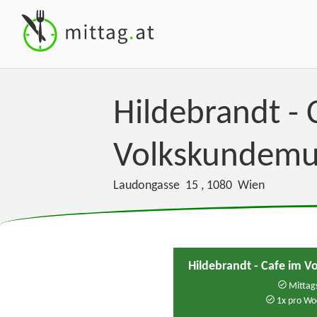
Hildebrandt - 
Volkskundem
Laudongasse 15
,
1080
Wien
Hildebrandt - Cafe im
Mittags
1x pro Wo