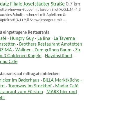
datz Filiale Josefstädter Straße
0.7 km
otten-Ingwer-Suppe mit Joseph Brot(A,G,L,M) 4,3
ochtes Schulterscherzel mit Apfelkren &
äpfelrösti(A,L) 9,8 Schweinsragout mit ...
u eingetragene Restaurants
Café
·
Hungry Guy
·
La lina
·
La Taverna
stetten
·
Brothers Restaurant Amstetten
NZIMA
·
Wallner - Zum grünen Baum
·
Zu
n 3 Goldenen Kugeln
·
Haydnstüberl
·
nau Cafe
taurants auf mittag.at entdecken
hicker im Baderhaus
·
BILLA Marktküche -
rn
·
Tramway im Stockhof
·
Madar Café
staurant zum Fürsten
·
MARX bier und
hr