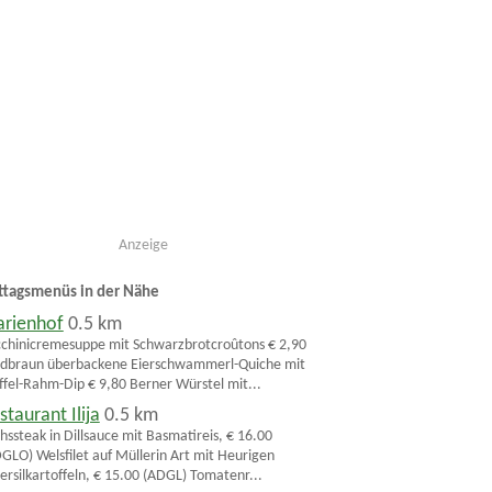
Anzeige
ttagsmenüs in der Nähe
rienhof
0.5 km
chinicremesuppe mit Schwarzbrotcroûtons € 2,90
dbraun überbackene Eierschwammerl-Quiche mit
ffel-Rahm-Dip € 9,80 Berner Würstel mit...
staurant Ilija
0.5 km
hssteak in Dillsauce mit Basmatireis, € 16.00
GLO) Welsfilet auf Müllerin Art mit Heurigen
ersilkartoffeln, € 15.00 (ADGL) Tomatenr...