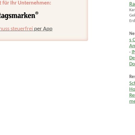
t für Ihr Unternehmen:
Ra
Kar
Gek
Erd
huss steuerfrei
per App
Ne
s 
Am
·
I
De
Do
Res
Sc
Ho
Re
me