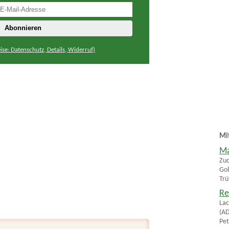
ise: Datenschutz, Details, Widerruf)
Mi
Ma
Zuc
Gol
Trü
Re
Lac
(AD
Pet