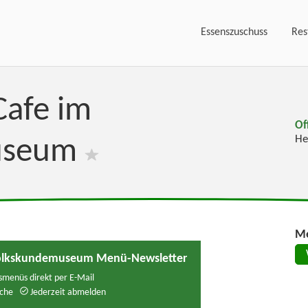
Essenszuschuss
Res
Cafe im
Of
He
useum
Me
 Volkskundemuseum Menü-Newsletter
menüs direkt per E-Mail
che
Jederzeit abmelden