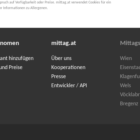
pruch auf Verfügbarkeit oder Preise. mittag.at verwendet Cookies für ein
hr Informationen zu Allergenen.
onomen
mittag.at
Mittag
ant hinzufügen
Über uns
Wien
und Preise
Kooperationen
Eisensta
Presse
Klagenfu
Entwickler / API
Wels
Vöcklabr
Bregenz