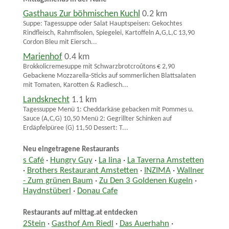
Gasthaus Zur böhmischen Kuchl
0.2 km
Suppe: Tagessuppe oder Salat Hauptspeisen: Gekochtes
Rindfleisch, Rahmfisolen, Spiegelei, Kartoffeln A,G,L,C 13,90
Cordon Bleu mit Eiersch...
Marienhof
0.4 km
Brokkolicremesuppe mit Schwarzbrotcroûtons € 2,90
Gebackene Mozzarella-Sticks auf sommerlichen Blattsalaten
mit Tomaten, Karotten & Radiesch...
Landsknecht
1.1 km
Tagessuppe Menü 1: Cheddarkäse gebacken mit Pommes u.
Sauce (A,C,G) 10,50 Menü 2: Gegrillter Schinken auf
Erdäpfelpüree (G) 11,50 Dessert: T...
Neu eingetragene Restaurants
s Café
·
Hungry Guy
·
La lina
·
La Taverna Amstetten
·
Brothers Restaurant Amstetten
·
INZIMA
·
Wallner
- Zum grünen Baum
·
Zu Den 3 Goldenen Kugeln
·
Haydnstüberl
·
Donau Cafe
Restaurants auf mittag.at entdecken
2Stein
·
Gasthof Am Riedl
·
Das Auerhahn
·