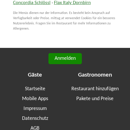
Concordia Schlössl
·
Flax Italy Dornbirn
Die Menüs dienen nur der Information. Es besteht kein Anspruch auf
Verfügbarkeit oder Preise. mittag.at verwendet Cookies für ein besseres
Nutzererlebnis. Fragen Sie im Restaurant für mehr Informationen zu
Allergenen.
Anmelden
Gäste
Gastronomen
Startseite
Restaurant hinzufügen
Mobile Apps
Pakete und Preise
Impressum
Datenschutz
AGB