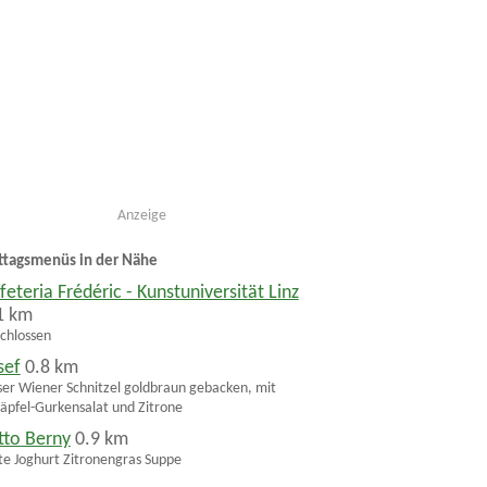
Anzeige
ttagsmenüs in der Nähe
feteria Frédéric - Kunstuniversität Linz
1 km
chlossen
sef
0.8 km
er Wiener Schnitzel goldbraun gebacken, mit
äpfel-Gurkensalat und Zitrone
tto Berny
0.9 km
te Joghurt Zitronengras Suppe