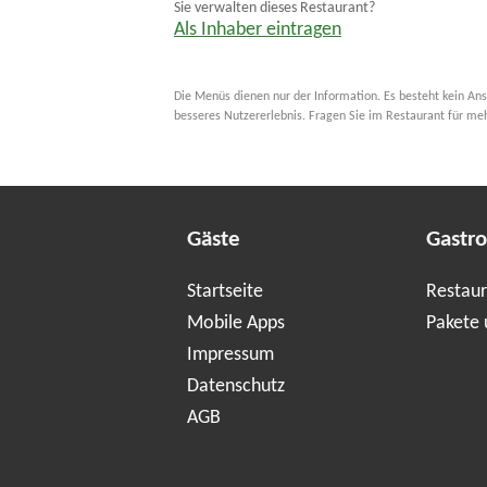
Sie verwalten dieses Restaurant?
Als Inhaber eintragen
Die Menüs dienen nur der Information. Es besteht kein Ans
besseres Nutzererlebnis. Fragen Sie im Restaurant für me
Gäste
Gastr
Startseite
Restaur
Mobile Apps
Pakete 
Impressum
Datenschutz
AGB