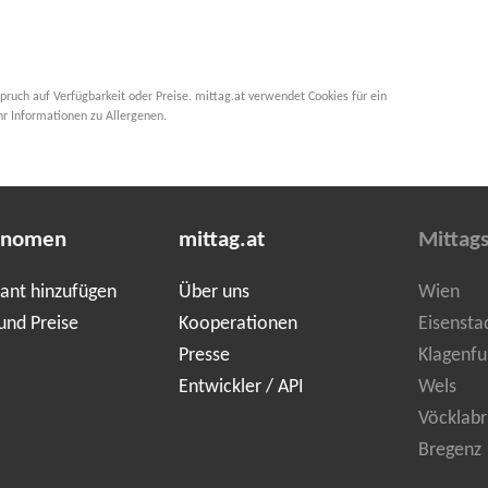
pruch auf Verfügbarkeit oder Preise. mittag.at verwendet Cookies für ein
hr Informationen zu Allergenen.
onomen
mittag.at
Mittag
ant hinzufügen
Über uns
Wien
und Preise
Kooperationen
Eisensta
Presse
Klagenfu
Entwickler / API
Wels
Vöcklabr
Bregenz