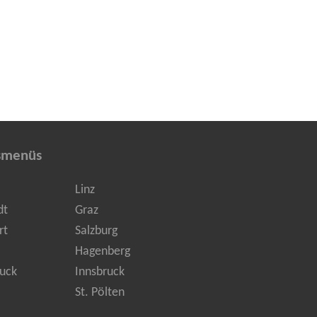
smenüs
Linz
dt
Graz
rt
Salzburg
Hagenberg
uck
Innsbruck
St. Pölten