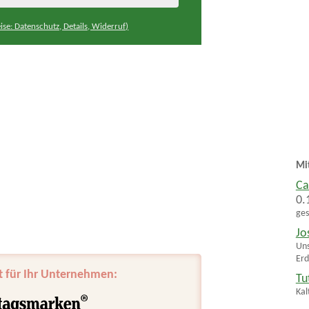
ise: Datenschutz, Details, Widerruf)
Mi
Ca
0.
ges
Jo
Uns
Erd
t für Ihr Unternehmen:
Tu
Kal