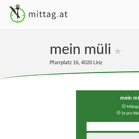
mein müli
Pfarrplatz 16
,
4020
Linz
mein mü
Mittags
1x pro Wo