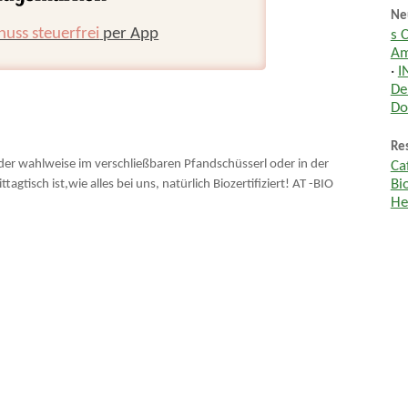
Ne
huss steuerfrei
per App
s 
Am
·
I
De
Do
Res
er wahlweise im verschließbaren Pfandschüsserl oder in der
Ca
Bi
sch ist,wie alles bei uns, natürlich Biozertifiziert! AT -BIO
He