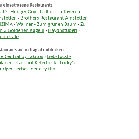
u eingetragene Restaurants
Café
·
Hungry Guy
·
La lina
·
La Taverna
stetten
·
Brothers Restaurant Amstetten
NZIMA
·
Wallner - Zum grünen Baum
·
Zu
n 3 Goldenen Kugeln
·
Haydnstüberl
·
nau Cafe
taurants auf mittag.at entdecken
fé Central by Takitos
·
Liebstöckl -
oladen
·
Gasthof Keferböck
·
Lucky's
uriger
·
echo - der city thai