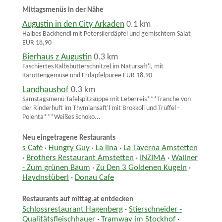
Mittagsmenüs in der Nähe
Augustin in den City Arkaden
0.1 km
Halbes Backhendl mit Petersilerdäpfel und gemischtem Salat
EUR 18,90
Bierhaus z Augustin
0.3 km
Faschiertes Kalbsbutterschnitzel im Natursaft'l, mit
Karottengemüse und Erdäpfelpüree EUR 18,90
Landhaushof
0.3 km
Samstagsmenü Tafelspitzsuppe mit Leberreis***Tranche von
der Rinderhuft im Thymiansaft'l mit Brokkoli und Trüffel -
Polenta***Weißes Schoko...
Neu eingetragene Restaurants
s Café
·
Hungry Guy
·
La lina
·
La Taverna Amstetten
·
Brothers Restaurant Amstetten
·
INZIMA
·
Wallner
- Zum grünen Baum
·
Zu Den 3 Goldenen Kugeln
·
Haydnstüberl
·
Donau Cafe
Restaurants auf mittag.at entdecken
Schlossrestaurant Hagenberg
·
Stierschneider -
Qualitätsfleischhauer
·
Tramway im Stockhof
·