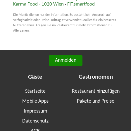
Karma Food - 1020 Wien
·
FIT.smartfood
Die Menüs dienen nur der Information. Es besteht kein Anspruch auf
Verfügbarkeit oder Preise. mittag.at verwendet Cookies für ein besseres
Nutzererlebnis. Fragen Sie im Restaurant für mehr Informationen zu
Allergenen.
Anmelden
Gäste
Gastronomen
Startseite
Restaurant hinzufügen
Mobile Apps
Pakete und Preise
Impressum
Datenschutz