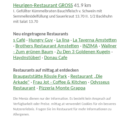
Heurigen-Restaurant GROSS
41.9 km
I. Gefüllter Kümmelbraten Bauchfleisch v. Schwein mit
Semmelknödelfüllung und Sauerkraut 13.70 II. 1/2 Backhuhn
mit Salat 13.70
Neu eingetragene Restaurants
s Café
·
Hungry Guy
·
La lina
·
La Taverna Amstetten
·
Brothers Restaurant Amstetten
·
INZIMA
·
Wallner
- Zum grünen Baum
·
Zu Den 3 Goldenen Kugeln
·
Haydnstüberl
·
Donau Cafe
Restaurants auf mittag.at entdecken
Braugaststätte Rössle Park
·
Restaurant „Die
Arkade"
·
Frau Jot - Coffee & Kitchen
·
Odysseus
Restaurant
·
Pizzeria Monte Grappa
Die Menüs dienen nur der Information. Es besteht kein Anspruch auf
Verfügbarkeit oder Preise. mittag.at verwendet Cookies für ein besseres
Nutzererlebnis. Fragen Sie im Restaurant für mehr Informationen zu
Allergenen.