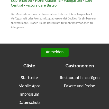
Kupferkessel
·
Hotel Galántha - Paulgarten
·
Café
Central
·
victors Café Bistro
Die Menüs dienen nur der Information. Es besteht kein Anspruch auf
Verfügbarkeit oder Preise. mittag.at verwendet Cookies für ein besseres
Nutzererlebnis. Fragen Sie im Restaurant für mehr Informationen zu
Allergenen.
Anmelden
Gäste
Gastronomen
Startseite
Restaurant hinzufügen
Mobile Apps
Pakete und Preise
Impressum
Datenschutz