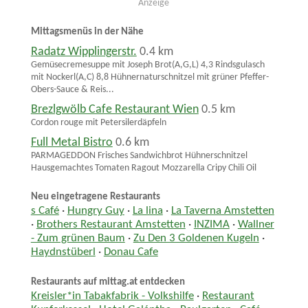
Anzeige
Mittagsmenüs in der Nähe
Radatz Wipplingerstr.
0.4 km
Gemüsecremesuppe mit Joseph Brot(A,G,L) 4,3 Rindsgulasch
mit Nockerl(A,C) 8,8 Hühnernaturschnitzel mit grüner Pfeffer-
Obers-Sauce & Reis...
Brezlgwölb Cafe Restaurant Wien
0.5 km
Cordon rouge mit Petersilerdäpfeln
Full Metal Bistro
0.6 km
PARMAGEDDON Frisches Sandwichbrot Hühnerschnitzel
Hausgemachtes Tomaten Ragout Mozzarella Cripy Chili Oil
Neu eingetragene Restaurants
s Café
·
Hungry Guy
·
La lina
·
La Taverna Amstetten
·
Brothers Restaurant Amstetten
·
INZIMA
·
Wallner
- Zum grünen Baum
·
Zu Den 3 Goldenen Kugeln
·
Haydnstüberl
·
Donau Cafe
Restaurants auf mittag.at entdecken
Kreisler*in Tabakfabrik - Volkshilfe
·
Restaurant