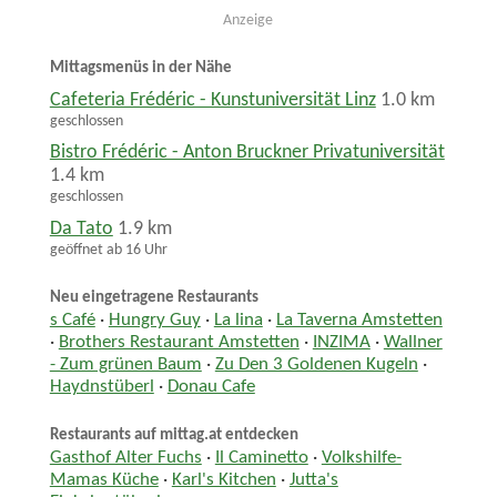
Anzeige
Mittagsmenüs in der Nähe
Cafeteria Frédéric - Kunstuniversität Linz
1.0 km
geschlossen
Bistro Frédéric - Anton Bruckner Privatuniversität
1.4 km
geschlossen
Da Tato
1.9 km
geöffnet ab 16 Uhr
Neu eingetragene Restaurants
s Café
·
Hungry Guy
·
La lina
·
La Taverna Amstetten
·
Brothers Restaurant Amstetten
·
INZIMA
·
Wallner
- Zum grünen Baum
·
Zu Den 3 Goldenen Kugeln
·
Haydnstüberl
·
Donau Cafe
Restaurants auf mittag.at entdecken
Gasthof Alter Fuchs
·
Il Caminetto
·
Volkshilfe-
Mamas Küche
·
Karl's Kitchen
·
Jutta's