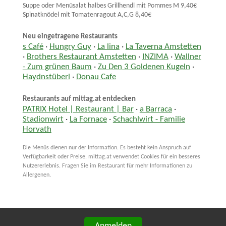
Suppe oder Menüsalat halbes Grillhendl mit Pommes M 9,40€
Spinatknödel mit Tomatenragout A,C,G 8,40€
Neu eingetragene Restaurants
s Café
·
Hungry Guy
·
La lina
·
La Taverna Amstetten
·
Brothers Restaurant Amstetten
·
INZIMA
·
Wallner
- Zum grünen Baum
·
Zu Den 3 Goldenen Kugeln
·
Haydnstüberl
·
Donau Cafe
Restaurants auf mittag.at entdecken
PATRIX Hotel | Restaurant | Bar
·
a Barraca
·
Stadionwirt
·
La Fornace
·
Schachlwirt - Familie
Horvath
Die Menüs dienen nur der Information. Es besteht kein Anspruch auf
Verfügbarkeit oder Preise. mittag.at verwendet Cookies für ein besseres
Nutzererlebnis. Fragen Sie im Restaurant für mehr Informationen zu
Allergenen.